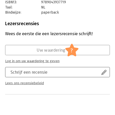
ISBN13:
9789043937719
• Een combinatie van praktische informatie en inspirerende
Taal:
NL
tips.
Bindwijze:
paperback
• Verrassende bestemmingen buiten de gebaande paden.
Uitgever:
Kosmos Uitgevers
• Veel foto’s van hoge kwaliteit.
Druk:
1
Lezersrecensies
• In samenwerking met National Geographic.
Verschijningsdatum:
13-3-2025
Wees de eerste die een lezersrecensie schrijft!
Hoofdrubriek:
Reizen
Serie:
Hidden gems
?
Uw waardering
Log in om uw waardering te geven
Schrijf een recensie
Lees ons recensiebeleid