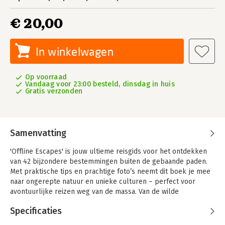
€ 20,00
In winkelwagen
Op voorraad
Vandaag voor 23:00 besteld, dinsdag in huis
Gratis verzonden
Samenvatting
'Offline Escapes' is jouw ultieme reisgids voor het ontdekken
van 42 bijzondere bestemmingen buiten de gebaande paden.
Met praktische tips en prachtige foto’s neemt dit boek je mee
naar ongerepte natuur en unieke culturen – perfect voor
avontuurlijke reizen weg van de massa. Van de wilde
Faeröereilanden tot de serene eilandjes van Palawan: 'Offline
Specificaties
Escapes' inspireert je om nieuwe plekken te verkennen en te
ontsnappen aan de drukte van alledag!