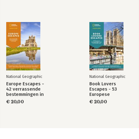
National Geographic
National Geographic
Europe Escapes -
Book Lovers
42 verrassende
Escapes - 53
bestemmingen in
Europese
Europa
bestemmingen voor
€ 20,00
€ 20,00
een literaire reis