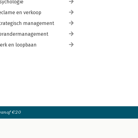
sychologie
eclame en verkoop
trategisch management
erandermanagement
erk en loopbaan
 vanaf €20