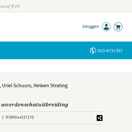
 vanaf €20
Inloggen
010-4731397
Personen
Trefwoorden
,
Uriel Schuurs
,
Heleen Strating
an woordenschatuitbreiding
9789044127270