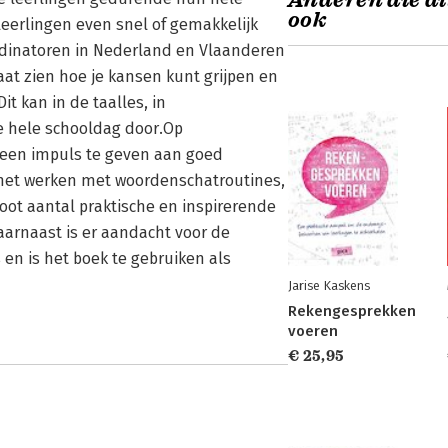
Anderen die di
ook
eerlingen even snel of gemakkelijk
rdinatoren in Nederland en Vlaanderen
at zien hoe je kansen kunt grijpen en
it kan in de taalles, in
de hele schooldag door.Op
 een impuls te geven aan goed
 het werken met woordenschatroutines,
ot aantal praktische en inspirerende
aarnaast is er aandacht voor de
n is het boek te gebruiken als
Jarise Kaskens
Rekengesprekken
voeren
€ 25,95