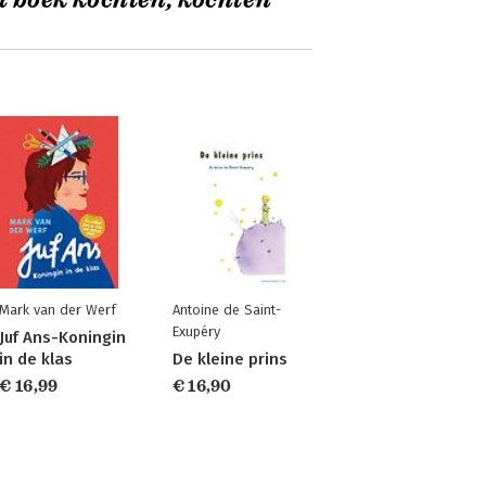
t boek kochten, kochten
Mark van der Werf
Antoine de Saint-
Exupéry
Juf Ans-Koningin
in de klas
De kleine prins
€ 16,99
€ 16,90