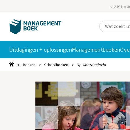
Op werkda
Uitdagingen + oplossingen
Managementboeken
Ove
Boeken
Schoolboeken
Op woordenjacht