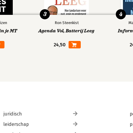
3
4
izen
Ron Steenkist
Ma
in je MT
Agenda Vol, Batterij Leeg
Infor
24,50
2
juridisch
p
leiderschap
p