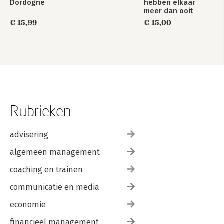
Dordogne
hebben elkaar
meer dan ooit
nodig…
€ 15,99
€ 15,00
Rubrieken
advisering
algemeen management
coaching en trainen
communicatie en media
economie
financieel management