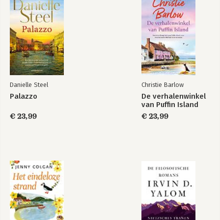
De morgenster
Het derde rijk
Danielle Steel
Christie Barlow
Palazzo
De verhalenwinkel
Bekijk alle boeken
van Puffin Island
€ 23,99
€ 23,99