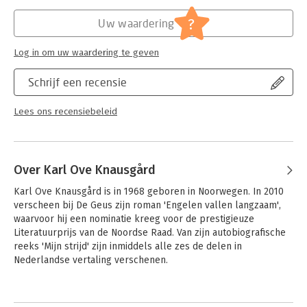
Verschijningsdatum:
7-11-2011
?
Uw waardering
Hoofdrubriek:
Literatuur en romans
Serie:
Mijn strijd
Log in om uw waardering te geven
Schrijf een recensie
Lees ons recensiebeleid
Over Karl Ove Knausgård
Karl Ove Knausgård is in 1968 geboren in Noorwegen. In 2010 
verscheen bij De Geus zijn roman 'Engelen vallen langzaam', 
waarvoor hij een nominatie kreeg voor de prestigieuze 
Literatuurprijs van de Noordse Raad. Van zijn autobiografische 
reeks 'Mijn strijd' zijn inmiddels alle zes de delen in 
Nederlandse vertaling verschenen.
Andere boeken door Karl Ove