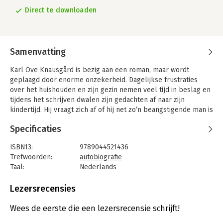
Direct te downloaden
Samenvatting
Karl Ove Knausgård is bezig aan een roman, maar wordt
geplaagd door enorme onzekerheid. Dagelijkse frustraties
over het huishouden en zijn gezin nemen veel tijd in beslag en
tijdens het schrijven dwalen zijn gedachten af naar zijn
kindertijd. Hij vraagt zich af of hij net zo’n beangstigende man is
voor zijn kinderen als zijn vader was voor hem.
Specificaties
ISBN13:
9789044521436
Trefwoorden:
autobiografie
Taal:
Nederlands
Bindwijze:
e-book
Beveiliging:
watermerk
Lezersrecensies
Bestandsformaat:
epub
Aantal pagina's:
369
Wees de eerste die een lezersrecensie schrijft!
Uitgever:
De Geus