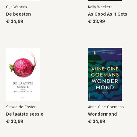
verhalen in voerde. Je voelt de gedrevenheid waarmee hij
Gijs Wilbrink
Kelly Weekers
vertelt.’
De beesten
As Good As It Gets
Filter
€ 24,99
€ 23,99
Saskia de Coster
Anne-Gine Goemans
De laatste sessie
Wondermond
€ 22,99
€ 24,99