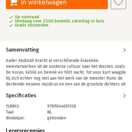
In winkelwagen
Op voorraad
Vandaag voor 23:00 besteld, zaterdag in huis
Gratis verzonden
Samenvatting
Kader Abdolah bracht al verschillende klassieke
meesterwerken uit de oosterse cultuur naar het Westen, zoals
De Koran, Kélilé en Demné en 1001 nacht. Tot voor kort waagde
hij zich echter nog niet aan het werk van de meester Rumi, de
dertiende-eeuwse mysticus en een van de grootste dichters uit
de Perzische literatuur.
Specificaties
Twee coronajaren hielden Abdolah nog meer dan gebruikelijk
aan zijn bureau gekluisterd, waar hij alleen achter vandaan
ISBN13:
9789044651928
kwam om hele en halve marathons te rennen en elke dag
Taal:
NL
grote afstanden te fietsen. Deze combinatie van schrijven,
Bindwijze:
gebonden
lezen, rennen en fietsen bracht hem in zo’n geconcentreerde
Aantal pagina's:
432
staat van denken dat hij bijna als vanzelf aan een boek over
Uitgever:
Prometheus
Lezersrecensies
Rumi begon te werken. Het resultaat is een boek dat blijft: Wat