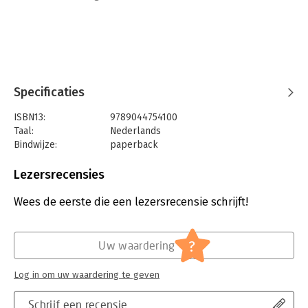
dieetpraktijk en specialiseerde ze zich in sportvoeding. Ze
schrijft voor magazines en is auteur van verschillende boeken,
waaronder 'Vegetarisch koken voor sporters'.
Specificaties
ISBN13:
9789044754100
Taal:
Nederlands
Bindwijze:
paperback
Aantal pagina's:
264
Uitgever:
Uitgevers overig
Lezersrecensies
Druk:
1
Verschijningsdatum:
20-2-2020
Wees de eerste die een lezersrecensie schrijft!
Hoofdrubriek:
Sport, hobby, lifestyle
?
Uw waardering
Log in om uw waardering te geven
Schrijf een recensie