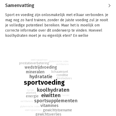
Samenvatting
Sport en voeding zijn onlosmakelijk met elkaar verbonden. Je
mag nog zo hard trainen, zonder de juiste voeding zul je nooit
je volledige potentieel bereiken. Maar het is moeilijk om
correcte informatie over dit onderwerp te vinden. Hoeveel
koolhydraten moet je nu eigenlijk eten? En welke
sportsupplementen zijn veilig?
In dit handboek legt voedingsdeskundige Anita Bean op een
heldere manier uit hoe je door aangepaste voeding je conditie
en sportprestaties kunt verbeteren. Ze besteedt uitgebreid
voedingspatroon
aandacht aan hoeveel koolhydraten, eiwitten, vitamines,
glykemische index
prestatieverbetering
vochtbalans
mineralen en sportsupplementen je nodig hebt en legt uit hoe
wedstrijdvoeding
mineralen
je altijd goed gehydrateerd blijft tijdens het sporten.
lichaamsvet
conditie
hydratatie
Bovendien krijg je tips over hoe je je het best kunt
dieetadvies
sportvoeding
voorbereiden op wedstrijden en om je optimale gewicht te
bereiken.
koolhydraten
herstel
Of je nu een competitief atleet bent of gewoon regelmatig
atletiek
eiwitten
herstel
energie
sport in je vrije tijd, met dit boek til je je prestaties naar een
sportsupplementen
vochtbalans
hoger niveau!
vitamines
glykemische index
Anita Bean is een gerenommeerd diëtiste en atlete. Na haar
gewichtstoename
voedingspatroon
carrière als bodybuildingkampioene startte ze haar eigen
gewichtsverlies