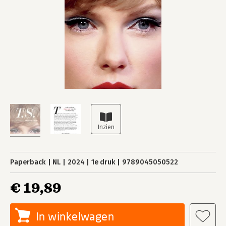
Paperback
NL
2024
1e druk
9789045050522
€ 19,89
In winkelwagen