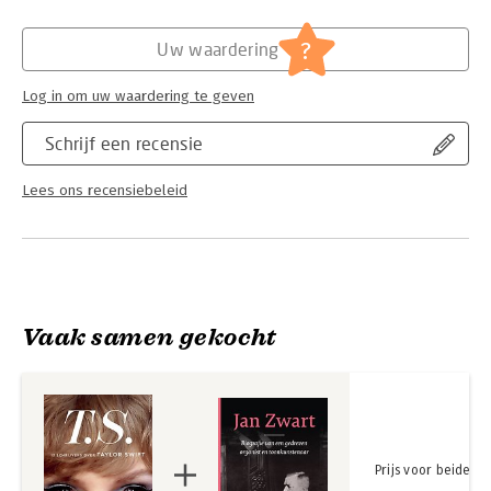
betekent voor henzelf, voor haar fans en voor de tijd waarin we
Hoofdrubriek:
Kunst en cultuur
leven. Met bijdragen van Haroon Ali, Tatjana Almuli, Hanna
?
Uw waardering
Bervoets, Sophia Blyden, Nikki Dekker, Roos van Ees, Meredith
Greer, Samya Hafsaoui, Annelot Prins, Sophie Rutenfrans, Yentl
Log in om uw waardering te geven
van Stokkum, Vlinder Verouden, Nola Zagers.
Samengesteld door Hanna Kok & Sophie Rutenfrans
Schrijf een recensie
Lees ons recensiebeleid
Vaak samen gekocht
Prijs voor beide