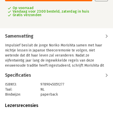
Op voorraad
Vandaag voor 23:00 besteld, zaterdag in huis
Gratis verzonden
Samenvatting
Impulsief besluit de jonge Noriko Morishita samen met haar
nichtje lessen in Japanse theeceremonie te volgen, niet
wetende dat dit haar leven zal veranderen. Nadat ze
vijfentwintig jaar lang de ingewikkelde regels van deze
eeuwenoude traditie heeft ingestudeerd, schrijft Morishita dit
boek. Naast het correct leren zetten van thee, heeft ze in de
Specificaties
loop der jaren vijftien belangrijke inzichten over geluk
verworven. Zo heeft ze geleerd om te genieten van de
ISBN13:
9789045051277
seizoenen met alle vijf de zintuigen, om elke ontmoeting te
Taal:
NL
koesteren als een unieke kans, en om in het moment aanwezig
Bindwijze:
paperback
te zijn.
Aantal pagina's:
240
Morishita verbindt in dit inspirerende boek de kernprincipes en
Uitgever:
Atlas Contact
Lezersrecensies
de blijvende relevantie van de Japanse chadõ, de Weg van de
Druk:
1
Thee, met anekdotes van haar dagelijks leven in het moderne