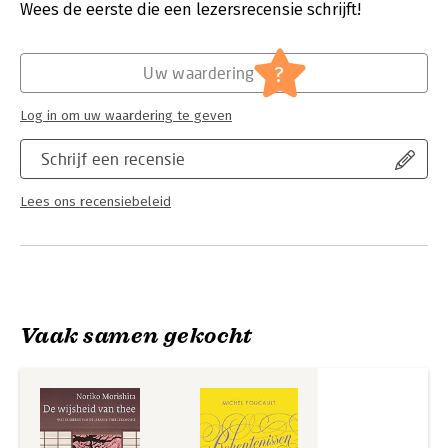
Verschijningsdatum:
28-2-2025
Wees de eerste die een lezersrecensie schrijft!
Japan.
Hoofdrubriek:
Filosofie
,
Mens en maatschappij
?
Uw waardering
Log in om uw waardering te geven
Schrijf een recensie
Lees ons recensiebeleid
Vaak samen gekocht