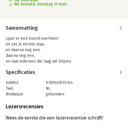
Op voorraad
Nu besteld, dinsdag in huis
Samenvatting
span er een koord overheen
en zet je eerste stap,
en daarna nog een,
daarna nog een,
en laat iedereen die laag wil blijven
naar je kijken.
Specificaties
Laat ze zichzelf maar vergelijken
met wie jij hierboven durft te zijn.
ISBN13:
9789045115764
Jij beloopt je eigen lijn,
Taal:
NL
en zij staan daar hun nekken te verrekken.
Bindwijze:
gebonden
Van de bewonderpijn.
Aantal pagina's:
48
Wolf Erlbruchs illustraties van sportende dieren inspireerden
Uitgever:
Querido
Lezersrecensies
Edward van de Vendel tot gedichten die net zo mooi,
Druk:
1
ontroerend en grappig zijn. Ze gaan over atleten en
Verschijningsdatum:
12-2-2019
Wees de eerste die een lezersrecensie schrijft!
stuntelaars, kampioenen en verliezers. Niet alleen voor