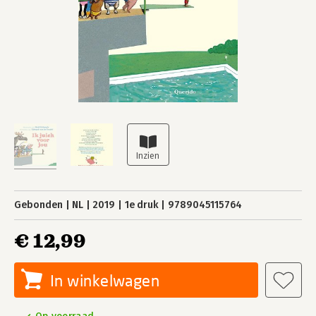
Gebonden
NL
2019
1e druk
9789045115764
€ 12,99
In winkelwagen