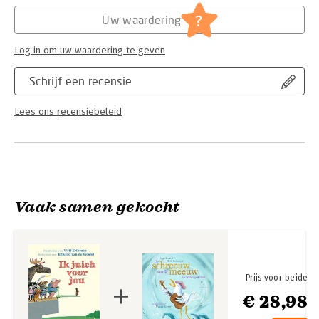
sporters en supporters – zo’n aanmoediging verdient iedereen!
Hoofdrubriek:
Jeugd
?
Uw waardering
‘Erlbruchs vermenselijkte dieren ogen zo grappig, innemend
en kwetsbaar dat ze eigenlijk al een soort poëtische ervaring
Log in om uw waardering te geven
op zich zijn.’ De Morgen
Schrijf een recensie
Lees ons recensiebeleid
Vaak samen gekocht
Prijs voor beide
€ 28,98