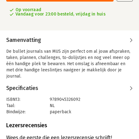
Op voorraad
Vandaag voor 23:00 besteld, vrijdag in huis
Samenvatting
De bullet journals van MUS zijn perfect om al jouw afspraken,
taken, plannen, challenges, to-dolijstjes en nog veel meer op
één handige plek te bewaren. Het omslag is afneembaar en
met drie handige leeslintjes navigeer je makkelijk door je
journal.
Specificaties
ISBN13:
9789045326092
Taal:
NL
Bindwijze:
paperback
Aantal pagina's:
240
Uitgever:
Uitgeverij MUS
Lezersrecensies
Druk:
1
Verschijningsdatum:
1-9-2020
Wees de eerste die een lezersrecensie schrijft!