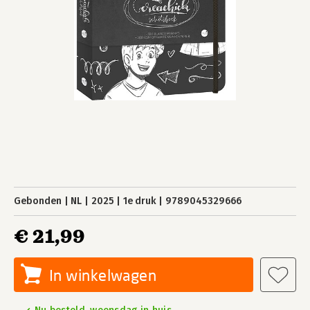
Gebonden
NL
2025
1e druk
9789045329666
€ 21,99
In winkelwagen