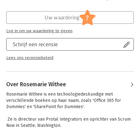
Druk:
1
Verschijningsdatum:
27-1-2023
?
Uw waardering
Hoofdrubriek:
IT-management / ICT
Serie:
Dummies (Nederlandstalig)
Log in om uw waardering te geven
Schrijf een recensie
Lees ons recensiebeleid
Over Rosemarie Withee
Rosemarie Withee is een technologiedeskundige met 
verschillende boeken op haar naam, zoals 'Office 365 for 
Dummies' en 'SharePoint for Dummies'. 

 Ze is directeur van Protal Integrators en oprichter van Scrum 
Now in Seattle, Washington.