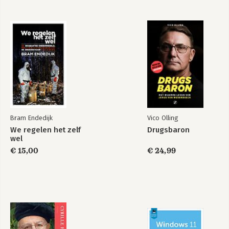
Deel 6 Het deel van de tientallen
19 Waarom Windows 365 het toekomstige besturingssysteem is
20 Je baas overtuigen om over te stappen op Windows 365
Index
Bram Endedijk
Vico Olling
We regelen het zelf
Drugsbaron
wel
€ 15,00
€ 24,99