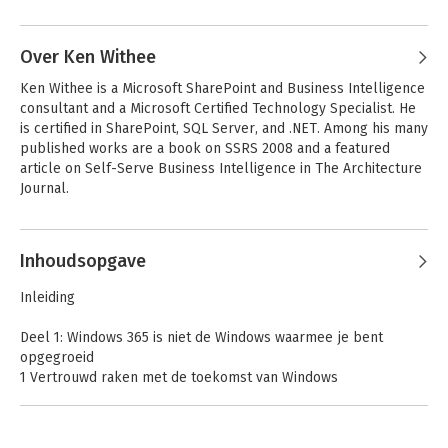
Andere boeken door Rosemarie
Withee
Over Ken Withee
Ken Withee is a Microsoft SharePoint and Business Intelligence 
consultant and a Microsoft Certified Technology Specialist. He 
is certified in SharePoint, SQL Server, and .NET. Among his many 
published works are a book on SSRS 2008 and a featured 
article on Self-Serve Business Intelligence in The Architecture 
Journal.
Andere boeken door Ken Withee
Inhoudsopgave
Microsoft Teams
Microsoft Teams
Inleiding
voor Dummies
voor Dummies
Deel 1: Windows 365 is niet de Windows waarmee je bent
opgegroeid
1 Vertrouwd raken met de toekomst van Windows
2 Vereisten voor Windows 365
3 Aan de slag met Windows 365
4 Doe meer met de Windows 365-client app