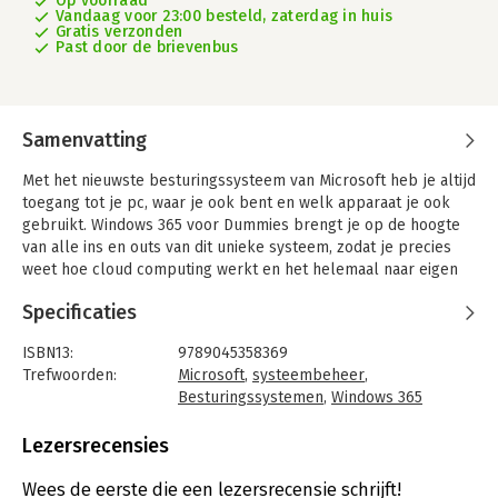
Op voorraad
Vandaag voor 23:00 besteld, zaterdag in huis
Gratis verzonden
Past door de brievenbus
Samenvatting
Met het nieuwste besturingssysteem van Microsoft heb je altijd
toegang tot je pc, waar je ook bent en welk apparaat je ook
gebruikt. Windows 365 voor Dummies brengt je op de hoogte
van alle ins en outs van dit unieke systeem, zodat je precies
weet hoe cloud computing werkt en het helemaal naar eigen
voorkeur kunt inrichten.
Specificaties
Zo werk je flexibeler en productiever vanaf elke locatie, deel
je gemakkelijk bestanden met anderen en houd je
ISBN13:
9789045358369
tegelijkertijd je data veiliger dan ooit.
Trefwoorden:
Microsoft
,
systeembeheer
,
Besturingssystemen
,
Windows 365
Rosemarie Withee is een technologiedeskundige en auteur van
Taal:
Nederlands
verschillende boeken. Ze is directeur van Portal Integrators en
Bindwijze:
paperback
Lezersrecensies
oprichter van Scrum Now. Ken Withee is Microsoftspecialist en
Aantal pagina's:
384
deskundige op het gebied van SharePoint, SQL Server en .NET.
Uitgever:
BBNC Uitgevers
Wees de eerste die een lezersrecensie schrijft!