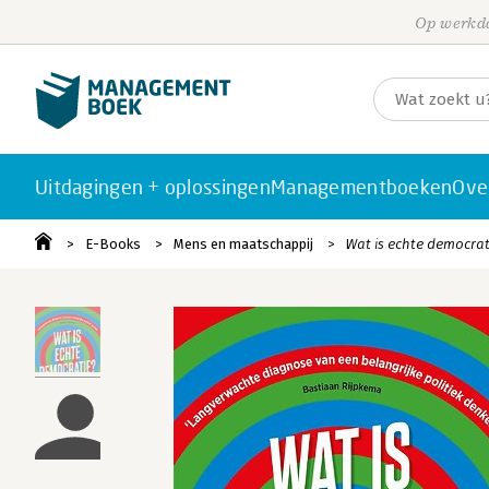
Op werkda
Uitdagingen + oplossingen
Managementboeken
Ove
E-Books
Mens en maatschappij
Wat is echte democrat