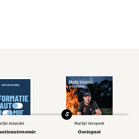
5
rtijn Aslander
Martijn Verspeek
matieautonomie
Goeiegast