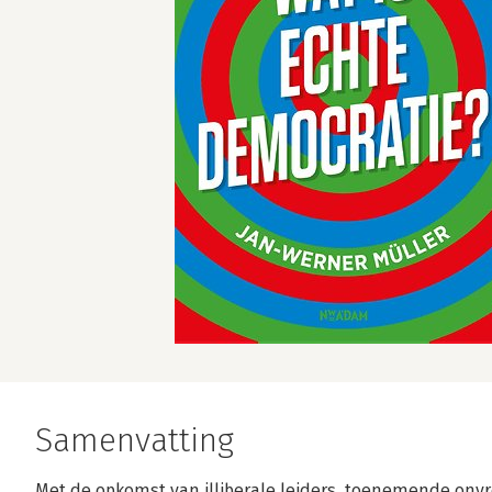
Samenvatting
Met de opkomst van illiberale leiders, toenemende onvre