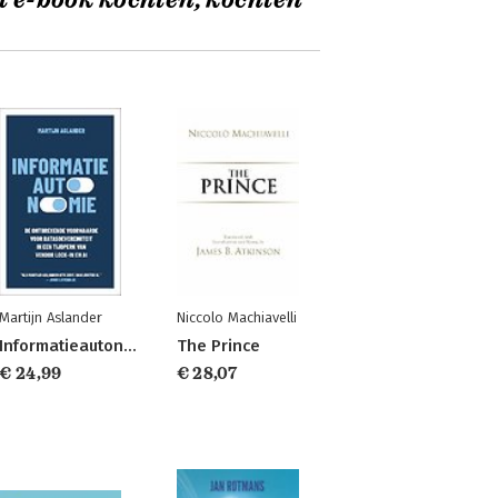
t e-book kochten, kochten
Martijn Aslander
Niccolo Machiavelli
Informatieautonomie
The Prince
€ 24,99
€ 28,07