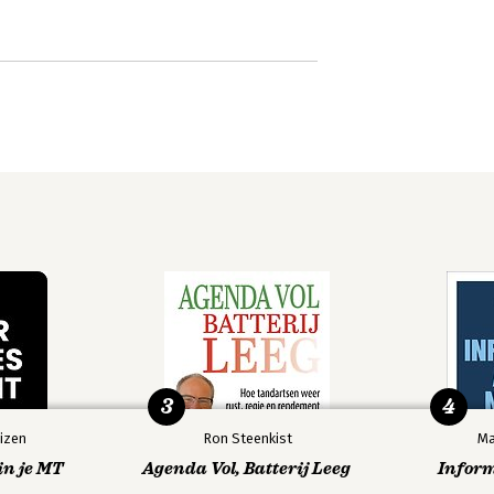
3
4
izen
Ron Steenkist
Ma
in je MT
Agenda Vol, Batterij Leeg
Infor