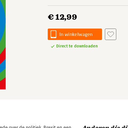
€ 12,99
In winkelwagen
Direct te downloaden
de over de politiek, Brexit en een