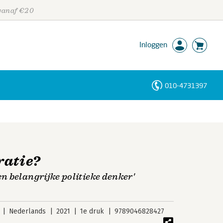
 vanaf €20
Inloggen
010-4731397
Personen
Trefwoorden
ratie?
 belangrijke politieke denker'
Nederlands
2021
1e druk
9789046828427