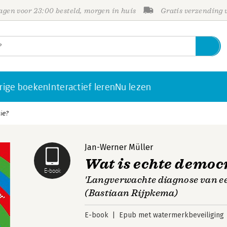
gen voor 23:00 besteld, morgen in huis
Gratis verzending
rige boeken
Interactief leren
Nu lezen
ie?
Jan-Werner Müller
Wat is echte democ
E-book
'Langverwachte diagnose van een
(Bastiaan Rijpkema)
E-book
Epub met watermerkbeveiliging