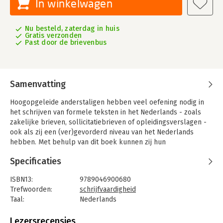
In winkelwagen
Nu besteld, zaterdag in huis
Gratis verzonden
Past door de brievenbus
Samenvatting
Hoogopgeleide anderstaligen hebben veel oefening nodig in
het schrijven van formele teksten in het Nederlands - zoals
zakelijke brieven, sollicitatiebrieven of opleidingsverslagen -
ook als zij een (ver)gevorderd niveau van het Nederlands
hebben. Met behulp van dit boek kunnen zij hun
schrijfvaardigheid verbeteren en meer zelfvertrouwen krijgen
Specificaties
in het schrijven.
'Nota Bene!' bestaat uit vier modules en een naslagwerk. De
ISBN13:
9789046900680
eerste drie modules zijn gericht op het proces van het
Trefwoorden:
schrijfvaardigheid
schrijven, de structuur van teksten, en de stijl. In de vierde
Taal:
Nederlands
module wordt de schrijfvorm 'brieven' behandeld. In het
Bindwijze:
paperback
naslagwerk staat alles wat betrekking heeft op vormaspecten:
Aantal pagina's:
239
Lezersrecensies