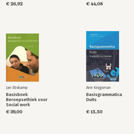
Practice File &
€ 26,92
€ 44,08
Practice File CD
Pack
Jan Ebskamp
Arie Krijgsman
Basisboek
Basisgrammatica
Beroepsethiek voor
Duits
Social work
€ 39,00
€ 15,50