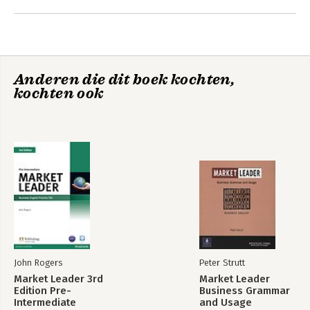
Module. Stijl
Module. Brieven
Deel 2: Naslagwerk
Anderen die dit boek kochten,
Bijlage: De afwerking van een werkstuk
kochten ook
Register
Controlevragen
Correctiemodel
John Rogers
Peter Strutt
Market Leader 3rd
Market Leader
Edition Pre-
Business Grammar
Intermediate
and Usage