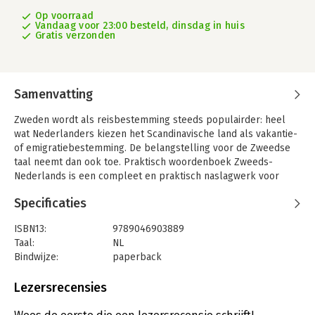
Op voorraad
Vandaag voor 23:00 besteld, dinsdag in huis
Gratis verzonden
Samenvatting
Zweden wordt als reisbestemming steeds populairder: heel
wat Nederlanders kiezen het Scandinavische land als vakantie-
of emigratiebestemming. De belangstelling voor de Zweedse
taal neemt dan ook toe. Praktisch woordenboek Zweeds-
Nederlands is een compleet en praktisch naslagwerk voor
Nederlandstaligen die Zweeds willen leren en voor
Specificaties
Zweedstaligen die Nederlanders leren.
Met ruim aandacht voor alledaagse onderwerpen als wonen,
ISBN13:
9789046903889
werken, vakantie en vrije tijd is het Praktisch woordenboek
Taal:
NL
Zweeds-Nederlands hét woordenboek bij uitstek voor
Bindwijze:
paperback
vakantiegangers, (arbeids)migranten en uitwisselingstudenten.
Uitgever:
Coutinho S
Met gratis e-versie voor digitaal gebruik
Druk:
1
Lezersrecensies
Circa 25.000 trefwoorden per deel
Verschijningsdatum:
17-12-2014
Zweedse en Nederlandse woorden uit het dagelijks taalgebruik