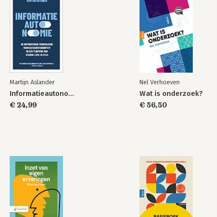
Perspectieven op
ouder worden en
de sociaal
professional
Bekijk alle boeken
Martijn Aslander
Nel Verhoeven
Informatieautonomie
Wat is onderzoek?
€ 24,99
€ 56,50