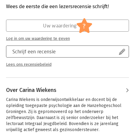
inhoud en achtergronden van healthy ageing gedurende de
Verschijningsdatum:
11-6-2019
Wees de eerste die een lezersrecensie schrijft!
levensloop. Er worden modellen en theorieën besproken die
professionals kunnen inzetten bij de ondersteuning van
Hoofdrubriek:
Mens en maatschappij
gedragsverandering. Daarnaast is er aandacht voor e-health,
?
interdisciplinair samenwerken en ethisch handelen. Het tweede
Uw waardering
deel behandelt de invloed van voeding, bewegen, slaap, stress
en sociale interactie op gezond ouder worden. De nadruk ligt
Log in om uw waardering te geven
hierbij op de mogelijkheden om in de praktijk ondersteuning
te bieden.
Schrijf een recensie
Dit boek is geschreven voor studenten van hogere sociale
studies en zorg- en (para)medische opleidingen. Het is ook
Lees ons recensiebeleid
geschikt voor professionals die zich bezighouden met
gedragsveranderingen rond gezondheidsvraagstukken.
Carina Wiekens geeft leiding aan de onderzoeksgroep
Duurzaam Gedrag en is lector bij de Hanzehogeschool. Jan
Over Carina Wiekens
Jukema is lector Verpleegkunde bij hogeschool Saxion. Onder
redactie van genoemde auteurs hebben vele experts van
Carina Wiekens is onderwijsontwikkelaar en docent bij de 
verschillende hogescholen een bijdrage geleverd aan het
opleiding toegepaste psychologie aan de Hanzehogeschool 
boek.
Groningen. Zij is gepromoveerd op het onderwerp 
zelfbewustzijn. Daarnaast is zij senior onderzoeker bij het 
lectoraat Integraal Jeugdbeleid. Bovendien is ze jarenlang 
vrijwillig actief geweest als gezinsondersteuner.