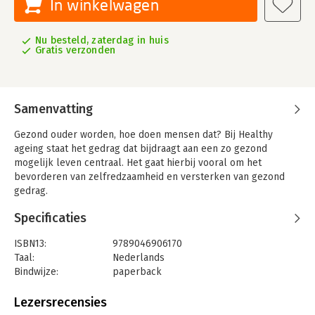
In winkelwagen
Nu besteld, zaterdag in huis
Gratis verzonden
Samenvatting
Gezond ouder worden, hoe doen mensen dat? Bij Healthy
ageing staat het gedrag dat bijdraagt aan een zo gezond
mogelijk leven centraal. Het gaat hierbij vooral om het
bevorderen van zelfredzaamheid en versterken van gezond
gedrag.
Bij professionals is er een groeiende behoefte aan inzichten
Specificaties
over gezond ouder worden en aan interventies die dat
ondersteunen. Healthy ageing gaat over de vraag hoe
ISBN13:
9789046906170
gezondheidsprofessionals gedrag kunnen bevorderen dat
Taal:
Nederlands
bijdraagt aan gezond ouder worden. Een belangrijk
Bindwijze:
paperback
uitgangspunt is dat wat mensen nodig hebben om gezond te
Aantal pagina's:
230
blijven of te worden, verandert gedurende de levensloop.
Uitgever:
Coutinho
Lezersrecensies
Het boek bestaat uit twee delen. Het eerste deel gaat in op de
Druk:
1