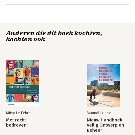
3. Strafrecht - Stage bij het Openbaar Ministerie
Eindnoten
Illustratieverantwoording
Met recht
Over de auteurs
bedreven!
Anderen die dit boek kochten,
Methodewijzers
kochten ook
Bekijk alle boeken
Mitsy Le Fèbre
Manuel Lopez
Met recht
Nieuw Handboek
bedreven!
Veilig Ontwerp en
Beheer