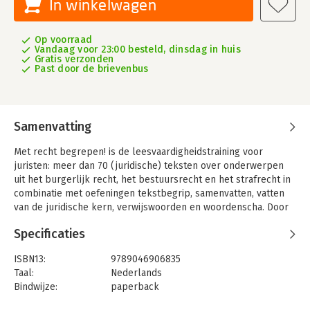
In winkelwagen
Op voorraad
Vandaag voor 23:00 besteld, dinsdag in huis
Gratis verzonden
Past door de brievenbus
Samenvatting
Met recht begrepen! is de leesvaardigheidstraining voor
juristen: meer dan 70 (juridische) teksten over onderwerpen
uit het burgerlijk recht, het bestuursrecht en het strafrecht in
combinatie met oefeningen tekstbegrip, samenvatten, vatten
van de juridische kern, verwijswoorden en woordenscha. Door
deze diversiteit aan teksten en oefeningen leren toekomstige
Specificaties
juristen begrijpen wat er staat, structuur herkennen, hoofd- en
bijzaken onderscheiden en de juridische kern vatten.
ISBN13:
9789046906835
De code bij het boek geeft de gebruiker achttien maanden
Taal:
Nederlands
exclusieve toegang tot de website. De website bevat voor
Bindwijze:
paperback
studenten extra oefeningen en een woordenlijst. Voor
Aantal pagina's:
272