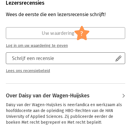
docenten zijn er tentamensuggesties en een
Uitgever:
Coutinho
Lezersrecensies
docentenhandleiding beschikbaar.
Druk:
1
Verschijningsdatum:
21-8-2019
Wees de eerste die een lezersrecensie schrijft!
Hoofdrubriek:
Juridisch
Jongbloed:
Juridische beroepen (onderwijs,
?
Uw waardering
beroepsuitoefening
Log in om uw waardering te geven
Schrijf een recensie
Lees ons recensiebeleid
Over Daisy van der Wagen-Huijskes
Daisy van der Wagen-Huijskes is neerlandica en werkzaam als 
hoofddocente aan de opleiding HBO-Rechten van de HAN 
University of Applied Sciences. Zij publiceerde eerder de 
boeken Met recht begrepen! en Met recht bepleit!.