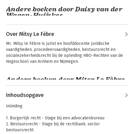
Andere boeken door Daisy van der
Wagen-Huijskes
Over Mitsy Le Fèbre
Mr. Mitsy le Fèbre is jurist en hoofddocente juridische 
vaardigheden, procedeervaardigheden, bestuursrecht en 
socialezekerheidsrecht bij de opleiding HBO-Rechten van de 
Hogeschool van Arnhem en Nijmegen.
Andere boeken door Mitsy Le Fèbre
Met recht bericht!
Met recht bepleit!
Inhoudsopgave
Inleiding
Bekijk alle boeken
1. Burgerlijk recht - Stage bij een advocatenbureau
2. Bestuursrecht - Stage bij de rechtbank, sector
bestuursrecht