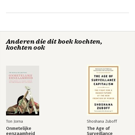
afgelopen jaren om de tekst te verhelderen. Het boek is
geschreven voor hbo studenten die iets van bestuurskunde af
moeten weten, voor wo studenten politicologie en
bestuurskunde en voor professionals die te maken hebben of
krijgen met bestuurskunde in het werkveld.
Anderen die dit boek kochten,
kochten ook
Ton Jorna
Shoshana Zuboff
Onmetelijke
The Age of
eenzaamheid
Surveillance