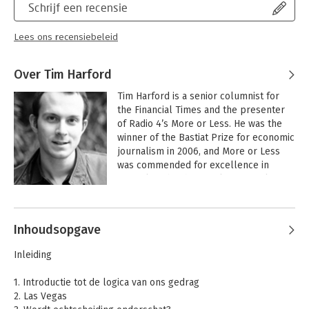
Schrijf een recensie
Lees ons recensiebeleid
Over Tim Harford
Tim Harford is a senior columnist for 
the Financial Times and the presenter 
of Radio 4’s More or Less. He was the 
winner of the Bastiat Prize for economic 
journalism in 2006, and More or Less 
was commended for excellence in 
journalism by the Royal Statistical 
Society in 2010, 2011 and 2012. Harford 
lives in Oxford with his wife and three 
children, and is a visiting fellow at 
Inhoudsopgave
Nuffield College, Oxford. His other 
books include The Undercover 
Inleiding
Economist, The Logic of Life and Adapt.
1. Introductie tot de logica van ons gedrag
2. Las Vegas