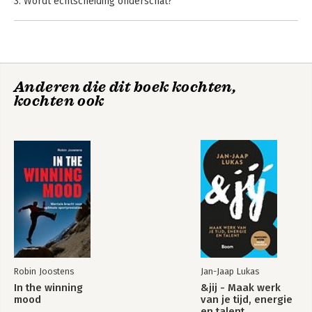
3. Wordt echtscheiding onderschat?
4. Waarom je baas te veel salaris krijgt
5. In de buurt
6. De gevaren van rationeel racisme
7. De wereld is niet plat
8. Rationele revoluties
Anderen die dit boek kochten,
9. Een miljoen jaar logica
kochten ook
Dankbetuiging
Noten
Register
Robin Joostens
Jan-Jaap Lukas
In the winning
&jij - Maak werk
mood
van je tijd, energie
en talent