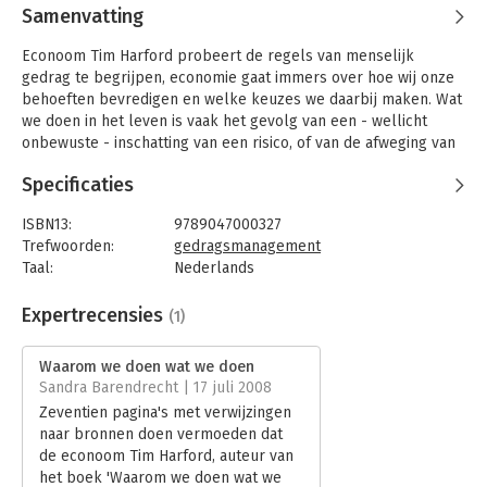
Samenvatting
Econoom Tim Harford probeert de regels van menselijk
gedrag te begrijpen, economie gaat immers over hoe wij onze
behoeften bevredigen en welke keuzes we daarbij maken. Wat
we doen in het leven is vaak het gevolg van een - wellicht
onbewuste - inschatting van een risico, of van de afweging van
voordelen en nadelen. Harford laat zien dat we zelfs bij
Specificaties
emotionele onderwerpen zoals relatieproblemen en seksuele
voorkeuren een logische beslissing nemen.
ISBN13:
9789047000327
Harford schuwt ook de grotere thema's niet, en geeft
Trefwoorden:
gedragsmanagement
opmerkelijke en zelfs schokkende verklaringen voor de
Taal:
Nederlands
wapenwedloop tijdens de Koude Oorlog en
Bindwijze:
paperback
inkomensverschillen tussen verschillende bevolkingsgroepen.
Aantal pagina's:
256
Expertrecensies
(1)
Na het lezen van 'Waarom we doen wat we doen' wordt
Uitgever:
Business Contact
duidelijk waarom het zo logisch is dat uw baas zoveel meer
Druk:
1
Waarom we doen wat we doen
verdient dan u, jongeren tegenwoordig meer orale seks
Verschijningsdatum:
11-4-2008
Sandra Barendrecht | 17 juli 2008
hebben en vrouwen steeds later kinderen krijgen. Harford is
Zeventien pagina's met verwijzingen
de Jeremy Clarkson (Top Gear) van de economie.
Hoofdrubriek:
Persoonlijke effectiviteit
naar bronnen doen vermoeden dat
de econoom Tim Harford, auteur van
het boek 'Waarom we doen wat we