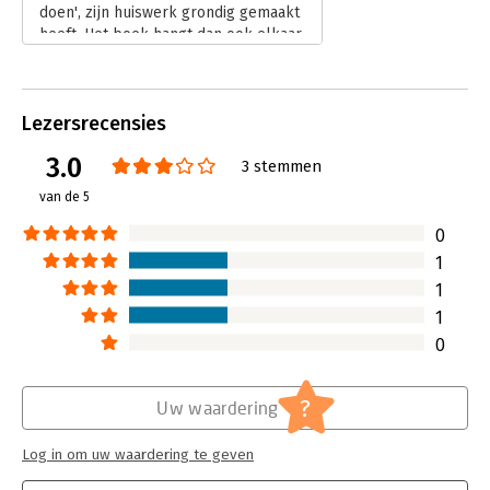
doen', zijn huiswerk grondig gemaakt
heeft. Het boek hangt dan ook elkaar
van onderzoeksbeschrijvingen en zijn
interpretaties hiervan. Of het nu gaat
over racisme, de atoombom,
Lezersrecensies
criminaliteit, seks, het huwelijk,
stedenbouwkunde, ambitieuze
3.0
3 stemmen
studenten of internetdating, Harford
vertaalt menselijk gedrag bij
van de 5
voorkeur langs de lijn van 'kosten en
baten'. Volgens hem kun je zonder
0
begrip van de rationele keuzes die
1
ten grondslag liggen aan ons gedrag,
1
de wereld waarin wij leven niet
1
begrijpen.
Lees verder
0
?
Uw waardering
Log in om uw waardering te geven