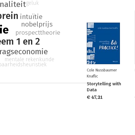
geluk
naliteit
brein
intuïtie
nobelprijs
ie
prospecttheorie
eem 1 en 2
ragseconomie
mentale rekenkunde
baarheidsheuristiek
Cole Nussbaumer
Knaflic
Storytelling with
Data
€ 47,21