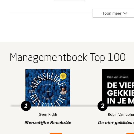
Ons feilbare
Thinking, Fast
RUIS
Toon meer
denken
and Slow
Bekijk alle boeken
Managementboek Top 100
1
2
Sven Rickli
Robin Van Lohu
Menselijke Revolutie
De vier gekkies 