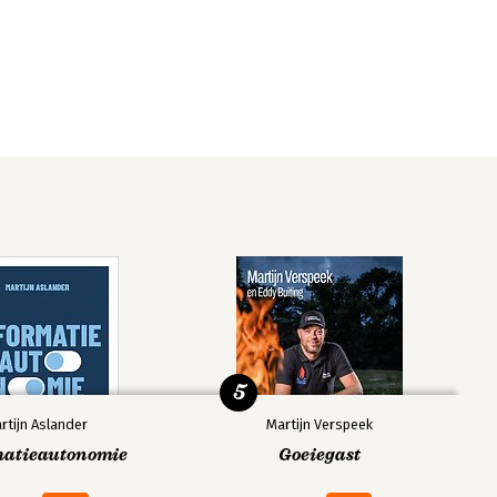
5
rtijn Aslander
Martijn Verspeek
matieautonomie
Goeiegast