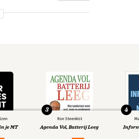
Thinking, Fast
Ons feilbare
and Slow
denken
3
4
izen
Ron Steenkist
Ma
in je MT
Agenda Vol, Batterij Leeg
Infor