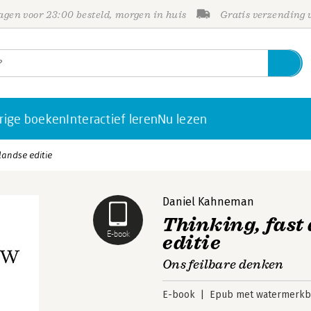
gen voor 23:00 besteld, morgen in huis
Gratis verzending
rige boeken
Interactief leren
Nu lezen
landse editie
Daniel Kahneman
Thinking, fast
E-book
editie
Ons feilbare denken
E-book
Epub met watermerkbe