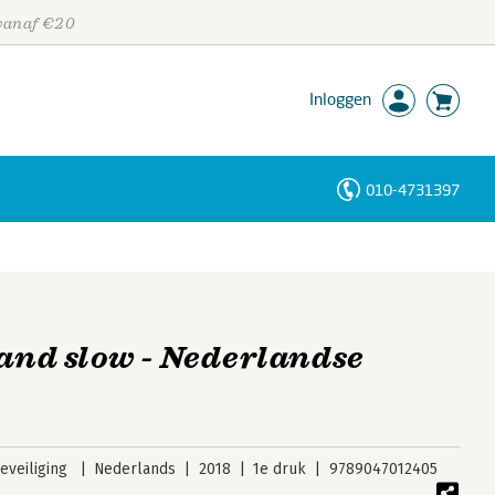
 vanaf €20
Inloggen
010-4731397
Personen
Trefwoorden
 and slow - Nederlandse
veiliging
Nederlands
2018
1e druk
9789047012405