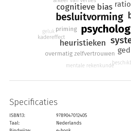
afkeer van verlies
ratio
cognitieve bias
besluitvorming
psycholog
priming
geluk
kadereffect
syst
heuristieken
ged
overmatig zelfvertrouwen
beschik
mentale rekenkunde
Specificaties
ISBN13:
9789047012405
Taal:
Nederlands
Bindwijze:
e-book