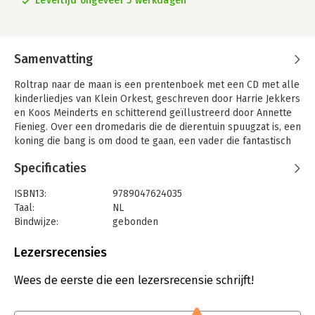
Levertijd ongeveer 5 werkdagen
Samenvatting
Roltrap naar de maan is een prentenboek met een CD met alle
kinderliedjes van Klein Orkest, geschreven door Harrie Jekkers
en Koos Meinderts en schitterend geïllustreerd door Annette
Fienieg. Over een dromedaris die de dierentuin spuugzat is, een
koning die bang is om dood te gaan, een vader die fantastisch
kan liegen en een nijlpaard dat dik, lui en lelijk gelukkig ligt te
Specificaties
zijn. Klein Orkest kreeg in 1986 een Edison uitgereikt voor de
LP Roltrap naar de maan. Enkele nummers werden ook
ISBN13:
9789047624035
uitgevoerd in het kinderprogramma Sesamstraat. Voor Ballade
Taal:
NL
van de Dood ontvingen Harrie Jekkers en Koos Meinderts in
Bindwijze:
gebonden
2009 een Zilveren Griffel.
Uitgever:
Rubinstein Publishing BV
Druk:
1
Lezersrecensies
Verschijningsdatum:
1-5-2018
Wees de eerste die een lezersrecensie schrijft!
Hoofdrubriek:
Jeugd