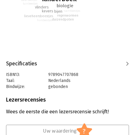
waterbeestjes
tuinbeestjes
biologie
vlinders
kevers
bijen
nachtbeestjes
regenwormen
lieveheersbeestjes
duizendpoten
huisbeestjes
Specificaties
ISBN13:
9789047707868
Taal:
Nederlands
Bindwijze:
gebonden
Uitgever:
Lemniscaat
Druk:
1
Lezersrecensies
Verschijningsdatum:
30-8-2017
Wees de eerste die een lezersrecensie schrijft!
Hoofdrubriek:
Jeugd
?
Uw waardering