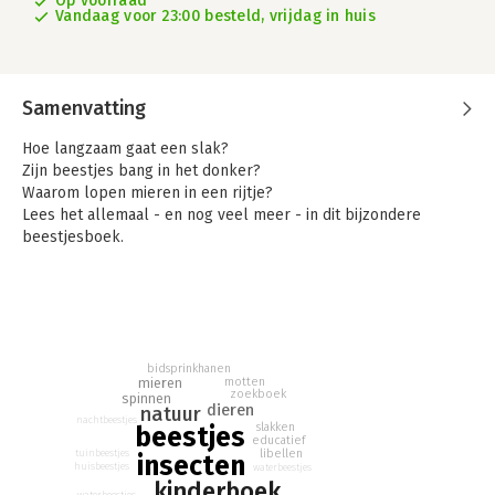
Op voorraad
Vandaag voor 23:00 besteld, vrijdag in huis
Samenvatting
Hoe langzaam gaat een slak?
Zijn beestjes bang in het donker?
Waarom lopen mieren in een rijtje?
Lees het allemaal - en nog veel meer - in dit bijzondere
beestjesboek.
Ontmoet allerlei vliegende, stekende en wriemelende
beestjes van over de hele wereld. En ontdek wat ze eten, hoe
ze jagen, waar ze hun baby's krijgen, wie er op het water kan
lopen en allerlei andere wonderlijke feitjes...
Kun je ook alle beestjes vinden die zich in dit boek verstopt
hebben?
bidsprinkhanen
mieren
motten
zoekboek
spinnen
dieren
natuur
nachtbeestjes
slakken
beestjes
educatief
libellen
tuinbeestjes
insecten
huisbeestjes
waterbeestjes
kinderboek