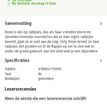
Op voorraad
Nu besteld, dinsdag in huis
Samenvatting
Rosie is dol op radijsjes, dus als haar vrienden Worm en
Lieveheersbeestje voorstellen dat ze haar eigen radijsjes
kweekt, gaat ze al snel aan de slag. Volg Rosie terwijl ze haar
radijsjes ziet groeien en til de flapjes op om te zien wat er
onder de grond gebeurt. Aan het eind vind je een bijzondere
pop-up-verrassing.
Specificaties
Dankzij het leuke verhaal en de eenvoudige stappen zullen
kinderen geïnspireerd raken om naar buiten te gaan en hun
ISBN13:
9789047715993
eigen radijsjes te kweken.
Taal:
NL
Bindwijze:
gebonden
Met tekeningen van de illustrator van De Gruffalo, Axel
Aantal pagina's:
16
Scheffler, is deze natuurserie van de Engelse National Trust er
Uitgever:
Lemniscaat B.V., Uitgeverij
Lezersrecensies
een waarvan het hele gezin zal genieten!
Druk:
1
Verschijningsdatum:
28-3-2024
Wees de eerste die een lezersrecensie schrijft!