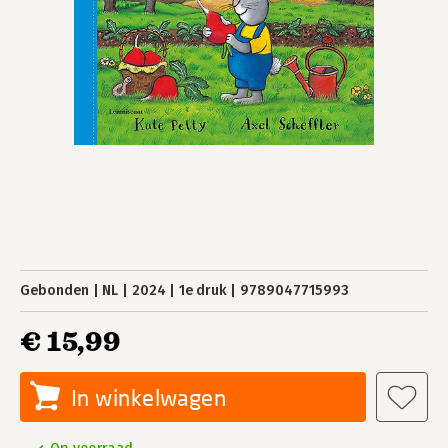
Gebonden
NL
2024
1e druk
9789047715993
€ 15,99
In winkelwagen