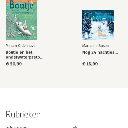
Mirjam Oldenhave
Marianne Busser
Boutje en het
Nog 24 nachtjes…
onderwaterpretpark
€ 20,99
€ 15,99
Rubrieken
advisering