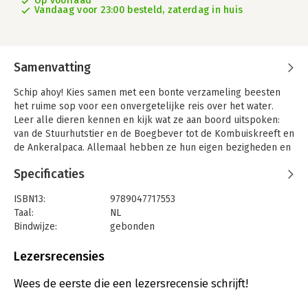
Op voorraad
Vandaag voor 23:00 besteld, zaterdag in huis
Samenvatting
Schip ahoy! Kies samen met een bonte verzameling beesten
het ruime sop voor een onvergetelijke reis over het water.
Leer alle dieren kennen en kijk wat ze aan boord uitspoken:
van de Stuurhutstier en de Boegbever tot de Kombuiskreeft en
de Ankeralpaca. Allemaal hebben ze hun eigen bezigheden en
hun eigen verhaal. Saai is het nooit, want naast al die illustere
Specificaties
figuren is er ook zomaar een verstekeling aan boord
gekomen… Ontdek jij hem tussen alle beesten?
ISBN13:
9789047717553
De makers van Het Bontebeestenhotel hebben opnieuw de
Taal:
NL
handen ineengeslagen voor De Bontebeestenboot. De
Bindwijze:
gebonden
spetterende teksten van Stefan Wolters met kleurrijke
Aantal pagina's:
55
illustraties van Yvon van Oel vormen een geheel waar het
Uitgever:
Lemniscaat B.V., Uitgeverij
Lezersrecensies
plezier van afspat. Een avontuur om nooit te vergeten!
Druk:
1
Verschijningsdatum:
25-9-2025
Wees de eerste die een lezersrecensie schrijft!