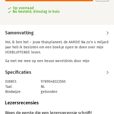
Op voorraad
Nu besteld, dinsdag in huis
Samenvatting
Hoi, ik ben het – jouw thuisplaneet, de AARDE! Na zo’n 4 miljard
jaar heb ik besloten om een boekje open te doen over mijn
VERBLUFFENDE leven.
Ga met me mee op een heuse wereldreis door mijn
geschiedenis en mijn leefgebieden, en langs al mijn unieke
levensvormen. In dit boek vol boeiende beeldverhalen,
Specificaties
fantastische tijdlijnen en gigantische gastoptredens leer je al
mijn wereldschokkende geheimen kennen!
ISBN13:
9789048322565
Taal:
NL
Ben jij er klaar voor?
Bindwijze:
gebonden
Aantal pagina's:
96
Uitgever:
Veltman Uitgevers B.V.
Lezersrecensies
Druk:
1
Verschijningsdatum:
20-5-2025
Wees de eerste die een lezersrecensie schrijft!