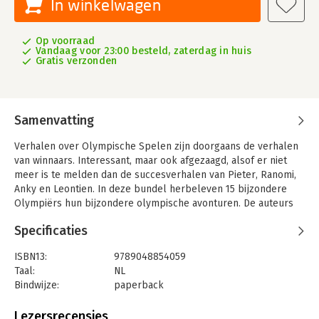
In winkelwagen
Op voorraad
Vandaag voor 23:00 besteld, zaterdag in huis
Gratis verzonden
Samenvatting
Verhalen over Olympische Spelen zijn doorgaans de verhalen
van winnaars. Interessant, maar ook afgezaagd, alsof er niet
meer is te melden dan de succesverhalen van Pieter, Ranomi,
Anky en Leontien. In deze bundel herbeleven 15 bijzondere
Olympiërs hun bijzondere olympische avonturen. De auteurs
hebben zich bij deze selectie niet laten leiden door de kleur
Specificaties
van de medaille, maar door de kracht van het verhaal. Aan elke
Olympische deelname gaat een lange weg van toewijding en
ISBN13:
9789048854059
opoffering vooraf. Voetbalsalarissen worden in de Olympische
Taal:
NL
sporten zelden verdiend, dus moet liefde voor de sport wel
Bindwijze:
paperback
drijfveer zijn geweest. Hoezeer de sport hen heeft gevormd en
Aantal pagina's:
224
ook na hun sportieve carrière richting heeft gegeven, blijkt wel
Uitgever:
Inside
Lezersrecensies
uit het feit dat de meesten, direct of indirect, nog volop actief