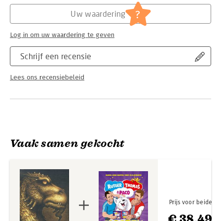
Hoofdrubriek:
Jeugd
,
Thrillers en spanning
Serie:
Het erfgoed
?
Uw waardering
Log in om uw waardering te geven
Schrijf een recensie
Lees ons recensiebeleid
Vaak samen gekocht
Prijs voor beide
€ 38,49