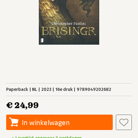
Paperback
NL
2023
16e druk
9789049202682
€ 24,99
In winkelwagen