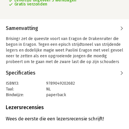
Levertijd ongeveer 3 werkdagen
Gratis verzonden
Samenvatting
Brisingr zet de queeste voort van Eragon de Drakenruiter die
begon in Eragon. Tegen een episch strijdtoneel van strijdende
legers en dodelijke magie weet Paolini Eragon met veel gevoel
neer te zetten als een opgroeiende jongen die moedig
probeert om te gaan met de zware last die op zijn schouders
rust. Na de kolossale veldslag tegen het Keizerrijk op de
Specificaties
Brandende Vlakten, konden Eragon en zijn draak Saphire maar
ternauwernood levend ontsnappen. Er staan hen echter nog
ISBN13:
9789049202682
heel wat beproevingen te wachten. Zo heeft hij een eed
Taal:
NL
gezworen om zijn neef Roran te helpen diens geliefde Katrina
Bindwijze:
paperback
uit de klauwen van Koning Galbatorix te redden. Kan deze eens
Aantal pagina's:
576
eenvoudige boerenjongen de rebellen verenigen en de koning
Uitgever:
Boekerij
Lezersrecensies
verslaan?
Druk:
16
Verschijningsdatum:
22-9-2023
Wees de eerste die een lezersrecensie schrijft!