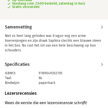
Op voorraad
Vandaag voor 23:00 besteld, zaterdag in huis
Gratis verzonden
Samenvatting
Niet zo heel lang geleden was Eragon nog een arme
boerenjongen en zijn draak Saphira slechts een blauwe steen
in het bos. Nu rust het lot van een hele beschaving op hun
schouders.
Ze zullen het tegen Galbatorix, de boosaardige koning, moeten
opnemen. Er zal geen tweede kans komen. De Rijder en zijn
Specificaties
draak hebben al meer bereikt dan iedereen had durven hopen,
maar kunnen ze Galbatorix omverwerpen en het recht in
ISBN13:
9789049202705
Alagaësia doen zegevieren? En zo ja, tegen welke prijs?
Taal:
NL
Bindwijze:
paperback
Aantal pagina's:
704
Uitgever:
Boekerij
Lezersrecensies
Druk:
10
Verschijningsdatum:
15-9-2023
Wees de eerste die een lezersrecensie schrijft!