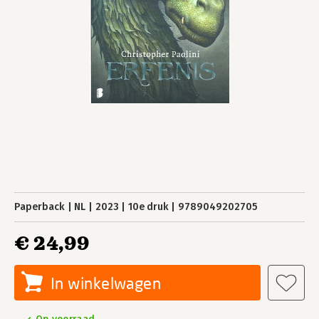
Paperback
NL
2023
10e druk
9789049202705
€ 24,99
In winkelwagen