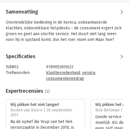
Samenvatting
Onvriendelijke bediening in de horeca, onbeantwoorde
klachten, onbereikbare helpdesks - de consument ergert zich
groen en geel aan slechte service. Het duurt niet lang meer
voor hij in opstand komt, dus het roer moet om! Maar hoe?
'Wij pikken het niet langer!' houdt ondernemers een spiegel
voor. Wat gaat er mis op servicegebied? En vooral: wat kunt u
Specificaties
doen om uw service te verbeteren? Het antwoord op die vraag
kan heel lonend zijn, want door te investeren in service zet u
ISBN13:
9789052615622
een prachtige kettingreactie in werking: tevreden klanten zijn
Trefwoorden:
klanttevredenheid
,
service
,
loyale klanten die terugkomen en de kassa laten rinkelen. In
consumentengedrag
zo'n werkomgeving zal uw personeel zich gelukkig voelen en
Taal:
Nederlands
daardoor nóg betere service leveren.
Bindwijze:
gebonden
Expertrecensies
(2)
Aantal pagina's:
151
'Wij pikken het niet langer!' is onmisbaar voor iedereen die
Uitgever:
Boom
Wij pikken het niet langer!
Wij pikken het nie
dagelijks klantcontact heeft én voor de verantwoordelijke
Druk:
1
Dorien van Doorn | 26 september
Rob Beltman | 30
managers. Het is een echt praktijkboek boordevol tips van
Verschijningsdatum:
5-4-2007
2011
Goede service lev
ervaringsdeskundigen. Het bevat best practices die u
Na de ophef die Youp van het Hek
moeilijk. Als die 
onmiddellijk kunt toepassen in uw eigen onderneming en
Hoofdrubriek:
Marketing
veroorzaakte in December 2010, is
eens zelf steeds 
interviews met aanbevelingen van onder meer: