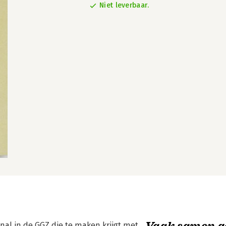
Niet leverbaar.
Vaak samen g
ional in de GGZ die te maken krijgt met