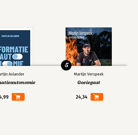
5
rtijn Aslander
Martijn Verspeek
matieautonomie
Goeiegast
4,99
24,34