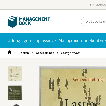
Op werkda
Uitdagingen + oplossingen
Managementboeken
Ove
Boeken
Geneeskunde
Lastige lieden