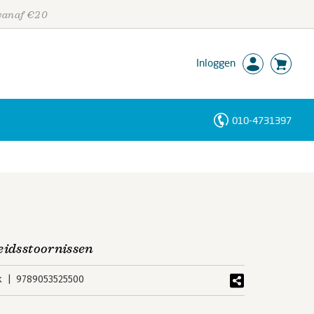
 vanaf €20
Inloggen
010-4731397
Personen
Trefwoorden
eidsstoornissen
k
9789053525500