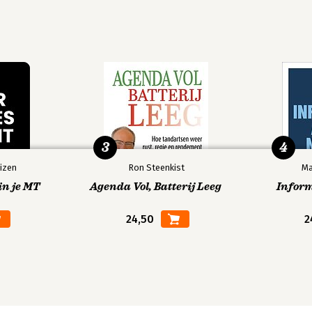
3
4
izen
Ron Steenkist
Ma
in je MT
Agenda Vol, Batterij Leeg
Infor
24,50
2