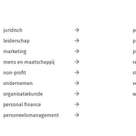
juridisch
p
leiderschap
p
marketing
p
mens en maatschappij
r
non-profit
s
ondernemen
v
organisatiekunde
w
personal finance
personeelsmanagement