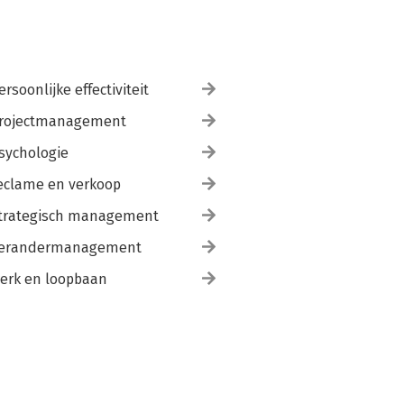
ersoonlijke effectiviteit
rojectmanagement
sychologie
eclame en verkoop
trategisch management
erandermanagement
erk en loopbaan