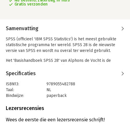
Nu besteld, zaterdag in huis
Gratis verzonden
Samenvatting
SPSS (officieel 'IBM SPSS Statistics') is het meest gebruikte
statistische programma ter wereld. SPSS 28 is de nieuwste
versie van SPSS en wordt nu overal ter wereld gebruikt.
Het 'Basishandboek SPSS 28' van Alphons de Vocht is de
opvolger van de mega bestsellers 'Basishandboek SPSS 27' en
'Basishandboek SPSS 26' en behandelt de relevante aspecten
Specificaties
van versie 28. Deze uitermate veel gebruikte en bijzonder
gunstig geprijsde boeken over SPSS hebben hun waarde in de
ISBN13:
9789055482788
praktijk reeds lang bewezen.
Taal:
NL
Bindwijze:
paperback
Niet voor niets wordt het 'Basishandboek SPSS 28'
Aantal pagina's:
256
voorgeschreven op talloze opleidingen, hogescholen en
Uitgever:
Uitgeverij Bijleveld
Lezersrecensies
universiteiten.
Druk:
1
Niet alleen wordt glashelder uitgelegd hoe je met SPSS 28 aan
Verschijningsdatum:
22-3-2022
Wees de eerste die een lezersrecensie schrijft!
de slag gaat om te werken met gegevensbestanden en om
statistische technieken en procedures toe te passen, maar ook