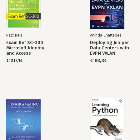
Razi Rais
Aninda Chatterjee
Exam Ref SC-300
Deploying Juniper
Microsoft Identity
Data Centers with
and Access
EVPN VXLAN
Administrator
€ 50,14
€ 93,34