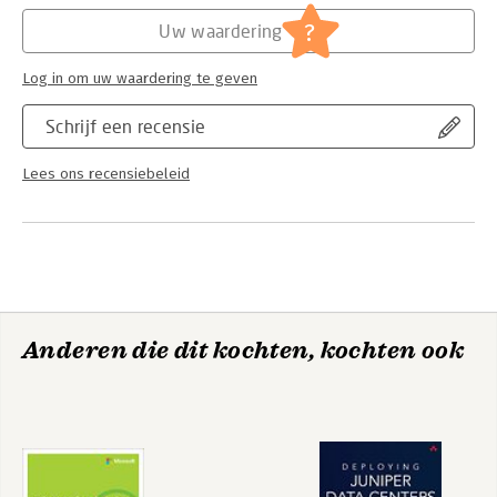
Hoofdrubriek:
Computer en informatica
wordt ingegaan op statistische kernbegrippen en de
?
Uw waardering
basisprincipes van statische toetsing in de praktijk.
Dit boek is eenvoudigweg onmisbaar voor iedereen die
Log in om uw waardering te geven
optimaal met SPSS 28 aan de slag wil.
Schrijf een recensie
Lees ons recensiebeleid
Anderen die dit kochten, kochten ook