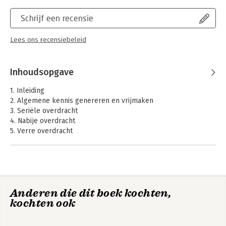
Schrijf een recensie
Lees ons recensiebeleid
Inhoudsopgave
1. Inleiding
2. Algemene kennis genereren en vrijmaken
3. Seriële overdracht
4. Nabije overdracht
5. Verre overdracht
6. Strategische overdracht
7. Specialistische overdracht
8. De vijf manieren van kennisoverdracht naast elkaar
9. Een geïntegreerd systeem voor kennisoverdracht bouwen
Anderen die dit boek kochten,
Noten
kochten ook
Register