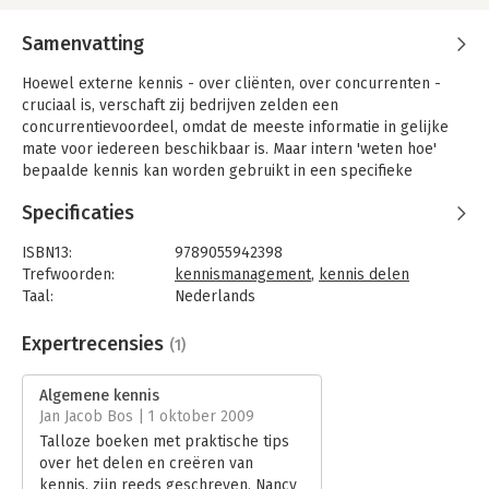
Samenvatting
Hoewel externe kennis - over cliënten, over concurrenten -
cruciaal is, verschaft zij bedrijven zelden een
concurrentievoordeel, omdat de meeste informatie in gelijke
mate voor iedereen beschikbaar is. Maar intern 'weten hoe'
bepaalde kennis kan worden gebruikt in een specifieke
onderneming - hoe een nieuw medicijn op de diabetici-markt
Specificaties
moet worden geïntroduceerd - vormt de basis voor een
duurzaam concurrentievoordeel. Nancy Dixon, een expert op
ISBN13:
9789055942398
het gebied van organisatorisch leren, noemt dit door de
Trefwoorden:
kennismanagement
,
kennis delen
ervaring voortgebrachte weten 'Algemene kennis' en stelt dat
Taal:
Nederlands
bedrijven die werkelijk ernst met kennismanagement willen
Bindwijze:
paperback
maken, eerst moeten inzien dat niet alle kennis op dezelfde
Aantal pagina's:
204
Expertrecensies
(1)
manier wordt gecreëerd en derhalve niet op dezelfde manier
Uitgever:
Scriptum
kan worden gedeeld. Als een onderneming geslaagde
Druk:
1
systemen voor kennisoverdracht wil construeren, dan zal zij
Algemene kennis
Hoofdrubriek:
Organisatiekunde
ten behoeve van een effectieve kennisdeling eerst moeten
Jan Jacob Bos | 1 oktober 2009
bepalen welk overdrachtmechanisme het best aansluit bij de
Talloze boeken met praktische tips
soort kennis die zij wil overdragen.
over het delen en creëren van
kennis, zijn reeds geschreven. Nancy