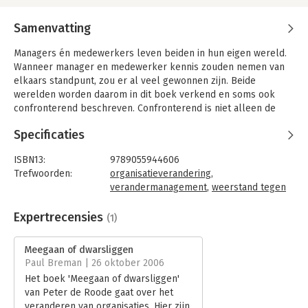
Samenvatting
Managers én medewerkers leven beiden in hun eigen wereld.
Wanneer manager en medewerker kennis zouden nemen van
elkaars standpunt, zou er al veel gewonnen zijn. Beide
werelden worden daarom in dit boek verkend en soms ook
confronterend beschreven. Confronterend is niet alleen de
beschrijving zelf maar ook de aanmoediging om elkaar op
Specificaties
gedrag aan te spreken. Het is een boodschap die velen liever
niet horen; men kiest er dikwijls liever voor om harder te
ISBN13:
9789055944606
werken of ander druk gedrag te vertonen, dan zijn
Trefwoorden:
organisatieverandering
,
verantwoordelijkheid te nemen.
verandermanagement
,
weerstand tegen
'Veranderen' wordt in dit boek vanuit verschillende
verandering
perspectieven geschreven. De lezer treft zodoende een bont
Taal:
Nederlands
Expertrecensies
(1)
palet aan van economische, psychologische, sociologische,
Bindwijze:
gebonden
filosofische en onderwijskundige inzichten, die allen bedoeld
Aantal pagina's:
232
Meegaan of dwarsliggen
zijn om de waarneming aan te scherpen en duidelijk te maken
Uitgever:
Scriptum
Paul Breman | 26 oktober 2006
dat veranderen een natuurlijk proces is en dat 'dwarsliggen'
Druk:
1
Het boek 'Meegaan of dwarsliggen'
geen optie is.
Verschijningsdatum:
14-4-2006
van Peter de Roode gaat over het
veranderen van organisaties. Hier zijn