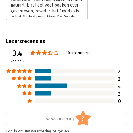
Hoofdrubriek:
Verandermanagement
natuurlijk al heel veel boeken over
geschreven, zowel in het Engels als
in het Nederlands. Maar De Roode
biedt een nieuw perspectief: hij gaat
namelijk ook in op de rol van
medewerkers bij verandering.
Lezersrecensies
Lees verder
3.4
10 stemmen
van de 5
2
2
4
2
0
?
Uw waardering
Log in om uw waardering te geven