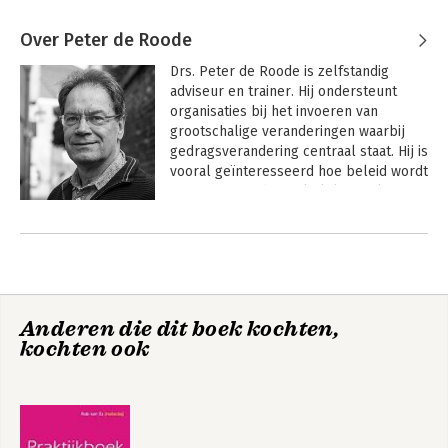
Over Peter de Roode
Drs. Peter de Roode is zelfstandig 
adviseur en trainer. Hij ondersteunt 
organisaties bij het invoeren van 
grootschalige veranderingen waarbij 
gedragsverandering centraal staat. Hij is 
vooral geïnteresseerd hoe beleid wordt 
ingevoerd op de werkplek. Hoe komen 
rationele planningen en emotionele 
Andere boeken door Peter de Roode
gevoelens over dat beleid bij elkaar? 
Onderwerpen die daar dan dichtbij 
liggen zijn: cultuur, leiderschap en 
verandermanagement. Toch zijn die 
onderwerpen voor De Roode niet 
Anderen die dit boek kochten,
afdoende zijn om de HOE-vraag die 
kochten ook
medewerkers hebben over het beleid, 
te kunnen beantwoorden. 

Er zal met elkaar -op de werkplek- in 
gesprek gegaan moeten worden door 
leidinggevenden en medewerkers. In 