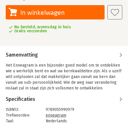
In winkelwagen
Nu besteld, woensdag in huis
Gratis verzonden
Samenvatting
Het Enneagram is een bijzonder goed model om te ontdekken
wie u werkelijk bent en wat uw kernkwaliteiten zijn. Als u uzelf
wilt ontplooien zal dat makkelijker gaan vanuit uw kern dan
vanuit uw sub-persoonlijkheid. Wie de weg naar verandering
inslaat zal in staat zijn zich volkomen te ontwikkelen.
Veranderen kan alleen als u weet wie u bent, wat u
Specificaties
kernkwaliteiten zijn en wat uw onbewuste motivatie voor
gedrag is. Vanuit het Enneagram kan de weg tot verandering
ISBN13:
9789055990979
veel makkelijker gevolgd worden dan zonder dit model.
Trefwoorden:
enneagram
Willem Jan van de Wetering is Enneagramtrainer. Hij geeft
Taal:
Nederlands
trainingen op het gebied van Persoonlijkheidstypologie, zowel
Bindwijze:
paperback