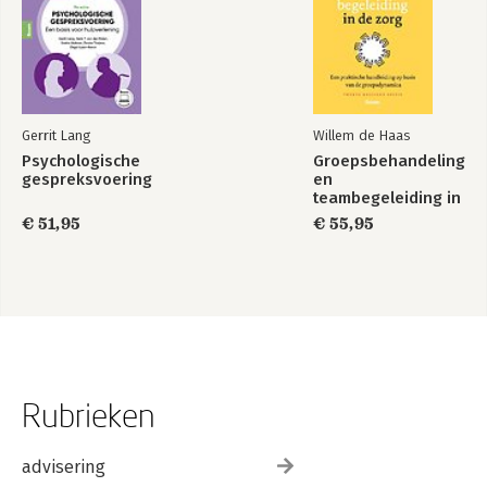
Gerrit Lang
Willem de Haas
Psychologische
Groepsbehandeling
gespreksvoering
en
teambegeleiding in
de zorg
€ 51,95
€ 55,95
Rubrieken
advisering