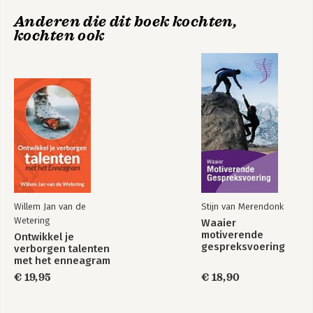
-Drie centra
Anderen die dit boek kochten,
-Twee delen
kochten ook
-Aandachtoriëntatie
-Enneagram als rekenstelsel
-Transformatie
-Verandering is een keuze
Tot slot
Bronvermelding
Literatuurlijst
Met dank aan
Willem Jan van de
Stijn van Merendonk
Wetering
Waaier
motiverende
Ontwikkel je
gespreksvoering
verborgen talenten
met het enneagram
€ 19,95
€ 18,90