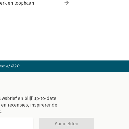
erk en loopbaan
 vanaf €20
uwsbrief en blijf up-to-date
 en recensies, inspirerende
s.
Aanmelden