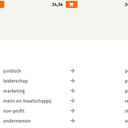
24,34
2
juridisch
p
leiderschap
p
marketing
p
mens en maatschappij
r
non-profit
s
ondernemen
v