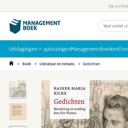
Op werkda
Uitdagingen + oplossingen
Managementboeken
Ove
Boek
Literatuur en romans
Gedichten