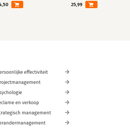
4,50
25,99
ersoonlijke effectiviteit
rojectmanagement
sychologie
eclame en verkoop
trategisch management
erandermanagement