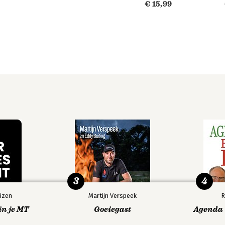
€ 15,99
3
4
izen
Martijn Verspeek
R
in je MT
Goeiegast
Agenda V