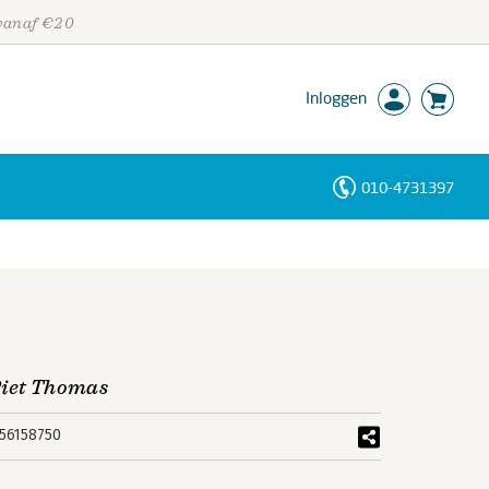
 vanaf €20
Inloggen
010-4731397
Personen
Trefwoorden
Piet Thomas
56158750