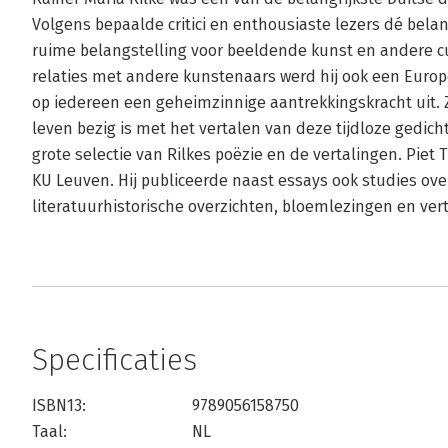
Volgens bepaalde critici en enthousiaste lezers dé belangr
ruime belangstelling voor beeldende kunst en andere cul
relaties met andere kunstenaars werd hij ook een Europe
op iedereen een geheimzinnige aantrekkingskracht uit. Z
leven bezig is met het vertalen van deze tijdloze gedich
grote selectie van Rilkes poëzie en de vertalingen. Pie
KU Leuven. Hij publiceerde naast essays ook studies over
literatuurhistorische overzichten, bloemlezingen en ver
Specificaties
ISBN13:
9789056158750
Taal:
NL