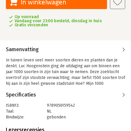
In winkelwagen
Op voorraad
Vandaag voor 23:00 besteld, dinsdag in huis
Gratis verzonden
Samenvatting
In tuinen leven veel meer soorten dieren en planten dan je
denkt. Luc Hoogenstein ging de uitdaging aan om binnen een
jaar 1000 soorten in zijn tuin waar te nemen. Deze zoektocht
overtrof zijn stoutste verwachting; maar liefst 1500 soorten trof
hij aan in zijn heel gewone stadstuin! Hoe? Mijn 1000
soortentuin is een praktische handleiding, waarin Luc beschrijft
Specificaties
wat je nodig hebt om zoveel soorten in je eigen tuin te vinden
– van boeken en websites tot loepjes, mobiele telefoon en
ISBN13:
9789056159542
apps – en geeft hij tips-and-tricks om planten, vogels,
Taal:
NL
libellen, vlinders en nachtvlinders, bodemdieren, korstmossen,
Bindwijze:
gebonden
mossen en zoogdieren te vinden of in je tuin te ‘lokken’. Dit
Aantal pagina's:
208
alles doorspekt hij met humorvolle anekdotes.
Uitgever:
Uitgeverij Noordboek
Lezersrecensies
Ga zelf aan de slag met de zoekkaart die in het boek is