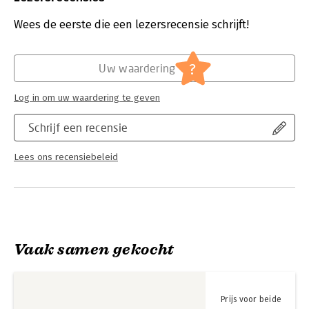
Druk:
1
opgenomen en vind de eerste 100 soorten in jouw eigen tuin of
Verschijningsdatum:
30-1-2023
Wees de eerste die een lezersrecensie schrijft!
op je balkon! Dan smaakt het vanzelf naar meer.
Luc Hoogenstein is een bekende bioloog en prijswinnend
Hoofdrubriek:
Flora en fauna
natuurfotograaf. Hij publiceert in binnen- en buitenland.
?
Uw waardering
Log in om uw waardering te geven
Schrijf een recensie
Lees ons recensiebeleid
Vaak samen gekocht
Prijs voor beide