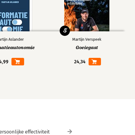
5
rtijn Aslander
Martijn Verspeek
matieautonomie
Goeiegast
4,99
24,34
ersoonlijke effectiviteit