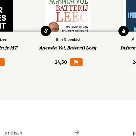
3
4
izen
Ron Steenkist
Ma
in je MT
Agenda Vol, Batterij Leeg
Infor
24,50
2
juridisch
p