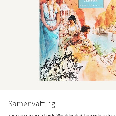
Samenvatting
Zes eeuwen na de Derde Wereldoorlog. De aarde is door