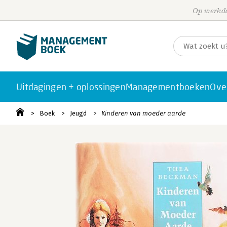
Op werkda
Uitdagingen + oplossingen
Managementboeken
Ove
Boek
Jeugd
Kinderen van moeder aarde