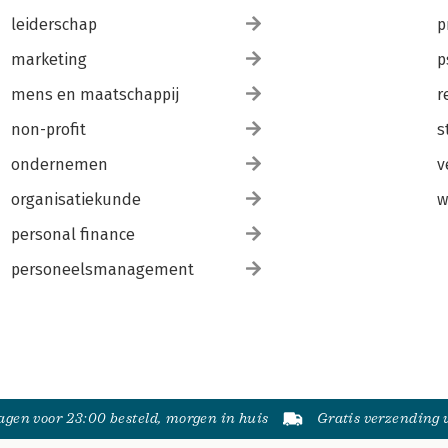
leiderschap
p
marketing
p
mens en maatschappij
r
non-profit
s
ondernemen
v
organisatiekunde
w
personal finance
personeelsmanagement
gen voor 23:00 besteld, morgen in huis
Gratis verzending