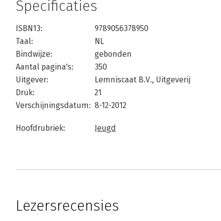
Specificaties
ISBN13:
9789056378950
Taal:
NL
Bindwijze:
gebonden
Aantal pagina's:
350
Uitgever:
Lemniscaat B.V., Uitgeverij
Druk:
21
Verschijningsdatum:
8-12-2012
Hoofdrubriek:
Jeugd
Lezersrecensies