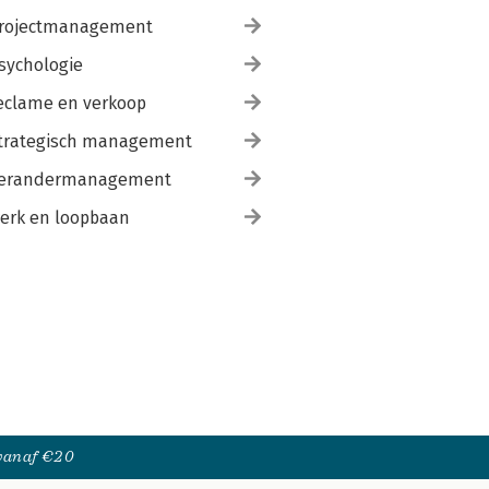
rojectmanagement
sychologie
eclame en verkoop
trategisch management
erandermanagement
erk en loopbaan
 vanaf €20