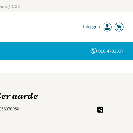
 vanaf €20
Inloggen
010-4731397
Personen
Trefwoorden
er aarde
056378950