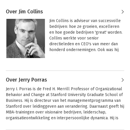
Over Jim Collins
Jim Collins is adviseur van succesvolle 
bedrijven: hoe ze groeien, excelleren 
en hoe goede bedrijven 'great' worden. 
Collins werkte voor senior 
directieleden en CEO's van meer dan 
honderd ondernemingen. Ook was hij 
werkzaam in de sociale sector. 

Andere boeken door Jim Collins
Jim Collins is afgestudeerd in business 
administration en wiskunde aan de 
Stanford University. Bovendien heeft hij 
Over Jerry Porras
diploma's gehaald aan de University of 
Jerry I. Porras is de Fred H. Merrill Professor of Organizational 
Colorado en de Peter F. Drucker 
Behavior and Change at Stanford University Graduate School of 
Graduate School of Management 
Business. Hij is directeur van het managementprogramma van 
(Claremont Graduate University).
Stanford over leidinggeven aan verandering. Daarnaast geeft hij 
MBA-trainingen over visionaire bedrijven, leiderschap, 
organisatieontwikkeling en interpersoonlijke dynamica. Hij is 
tevens de auteur van 'Stream Analysis'.