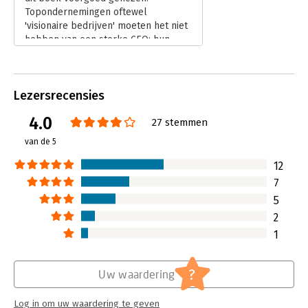
Topondernemingen oftewel
bedrijfsvoering van de achttien geselecteerde bedrijven en
'visionaire bedrijven' moeten het niet
vergeleken deze met een van hun directe concurrenten. Zo
hebben van een sterke CEO; hun
plaatsten zij honderden voorbeelden in een coherent kader
succes ontlenen ze veeleer aan een
van praktische concepten, zodat ondernemers en managers
tijdloze visie en aan BHAG's (Big,
van alle niveaus ze kunnen toepassen.
Hairy, Audacious Goals).
Lezersrecensies
Lees verder
4.0
27 stemmen
van de 5
12
7
5
2
1
?
Uw waardering
Log in om uw waardering te geven