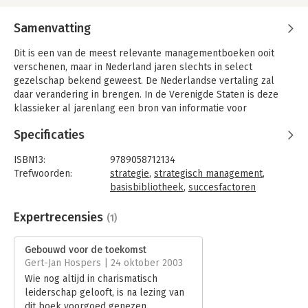
Samenvatting
Dit is een van de meest relevante managementboeken ooit
verschenen, maar in Nederland jaren slechts in select
gezelschap bekend geweest. De Nederlandse vertaling zal
daar verandering in brengen. In de Verenigde Staten is deze
klassieker al jarenlang een bron van informatie voor
succesvolle bedrijfsvoering.
Specificaties
Dit boek vertelt het verhaal van achttien visionaire bedrijven
zoals 3M, Wal-Mart, Sony, Walt Disney en Hewlett-Packard. Wat
ISBN13:
9789058712134
onderscheidt deze ondernemingen van andere
Trefwoorden:
strategie
,
strategisch management
,
ondernemingen? Gaat het om charismatische leiders, visionaire
basisbibliotheek
,
succesfactoren
marktinzichten of een adequate bedrijfsvisie? Nee, het betreft
Taal:
Nederlands
iets blijvenders en essentiëlers. Visionaire bedrijven
Bindwijze:
ingenaaid
Expertrecensies
(1)
onderkennen het verschil tussen wat nooit mag veranderen en
Aantal pagina's:
350
wat open kan staan voor verandering, tussen wat echt heilig is
Uitgever:
Uitgeverij Thema
Gebouwd voor de toekomst
en wat niet. De zeldzame kunst om continuïteit en verandering
Druk:
1
Gert-Jan Hospers | 24 oktober 2003
te managen is nauw verbonden aan de kunst een visie te
Hoofdrubriek:
Strategisch management
Wie nog altijd in charismatisch
ontwikkelen.
leiderschap gelooft, is na lezing van
dit boek voorgoed genezen.
De auteurs deden uitgebreid onderzoek naar de