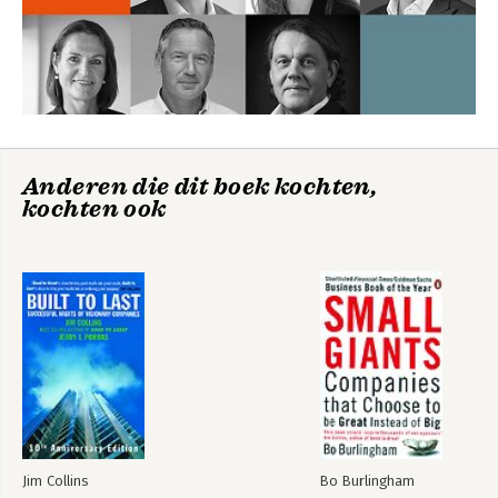
1. Onderzoekskwesties
Bekijk alle boeken
2. Oprichtingsgegevens van de visionaire en andere bedrijven
3. Tabellen
4. Noten
Trefwoordenregister
Anderen die dit boek kochten,
kochten ook
Jim Collins
Bo Burlingham