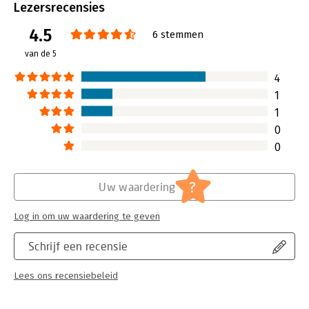
acquisitiepad bent.
Bindwijze:
waaier (L)
Lezersrecensies
Aantal pagina's:
45
4.5
Uitgever:
Uitgeverij Thema
6 stemmen
Druk:
2
van de 5
Verschijningsdatum:
15-3-2013
4
Hoofdrubriek:
Reclame en verkoop
1
1
0
0
?
Uw waardering
Log in om uw waardering te geven
Schrijf een recensie
Lees ons recensiebeleid