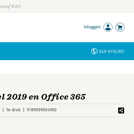
 vanaf €20
Inloggen
010-4731397
Personen
Trefwoorden
l 2019 en Office 365
9
1e druk
9789059054950