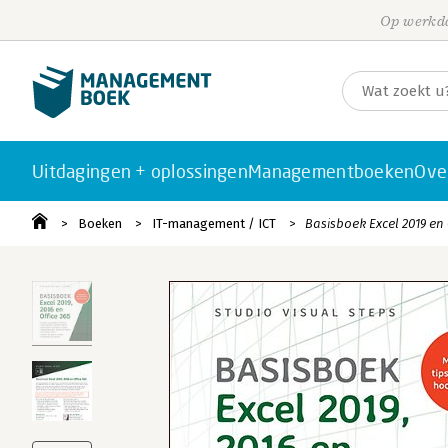
Op werkda
Uitdagingen + oplossingen
Managementboeken
Ove
Boeken
IT-management / ICT
Basisboek Excel 2019 en 