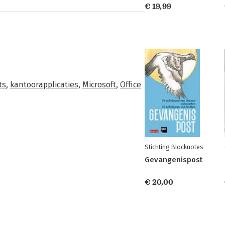
€ 19,99
ts
,
kantoorapplicaties
,
Microsoft
,
Office
Stichting Blocknotes
Gevangenispost
€ 20,00