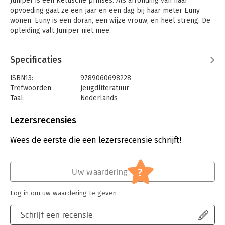
Juniper is een Keltische prinses. Als afronding van haar
opvoeding gaat ze een jaar en een dag bij haar meter Euny
wonen. Euny is een doran, een wijze vrouw, en heel streng. De
opleiding valt Juniper niet mee.
Specificaties
ISBN13:
9789060698228
Trefwoorden:
jeugdliteratuur
Taal:
Nederlands
Bindwijze:
gebonden
Uitgever:
Lemniscaat
Lezersrecensies
Druk:
1
Verschijningsdatum:
26-7-2013
Wees de eerste die een lezersrecensie schrijft!
Hoofdrubriek:
Jeugd
?
Uw waardering
Log in om uw waardering te geven
Schrijf een recensie