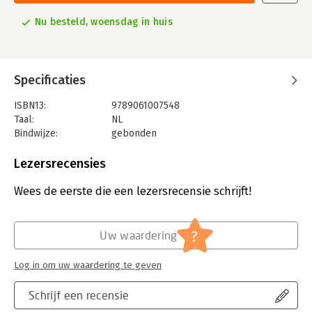
Nu besteld, woensdag in huis
Specificaties
ISBN13:
9789061007548
Taal:
NL
Bindwijze:
gebonden
Aantal pagina's:
6
Uitgever:
Donker B.V., Uitgeversmaatschappij Ad.
Lezersrecensies
Druk:
1
Verschijningsdatum:
15-11-2021
Wees de eerste die een lezersrecensie schrijft!
Hoofdrubriek:
Literatuur en romans
?
Uw waardering
Log in om uw waardering te geven
Schrijf een recensie