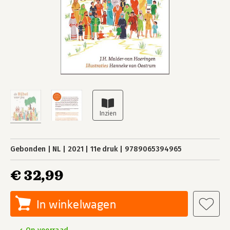
Gebonden
NL
2021
11e druk
9789065394965
€ 32,99
In winkelwagen