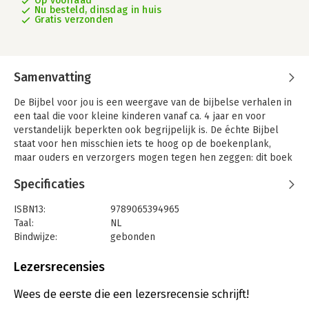
Op voorraad
Nu besteld, dinsdag in huis
Gratis verzonden
Samenvatting
De Bijbel voor jou is een weergave van de bijbelse verhalen in
een taal die voor kleine kinderen vanaf ca. 4 jaar en voor
verstandelijk beperkten ook begrijpelijk is. De échte Bijbel
staat voor hen misschien iets te hoog op de boekenplank,
maar ouders en verzorgers mogen tegen hen zeggen: dit boek
is de Bijbel voor jou!
Specificaties
In deze kinderbijbel worden in totaal 87 verhalen uit het Oude
Testament en 56 uit het Nieuwe Testament beschreven. Een
ISBN13:
9789065394965
complete kinderbijbel, begrijpelijk en pakkend geschreven.
Taal:
NL
Heel geschikt voor in het basisonderwijs, bij de
Bindwijze:
gebonden
zondagsschool/kindernevendienst en kinderclubs.
Aantal pagina's:
416
Uitgever:
Jongbloed Media
Lezersrecensies
Al meer dan 33.000 exemplaren verkocht!
Druk:
11
Verschijningsdatum:
11-3-2021
Wees de eerste die een lezersrecensie schrijft!