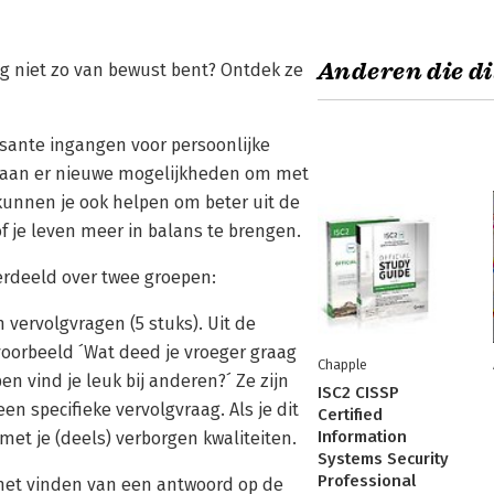
Anderen die di
nog niet zo van bewust bent? Ontdek ze
sante ingangen voor persoonlijke
ntstaan er nieuwe mogelijkheden om met
e kunnen je ook helpen om beter uit de
f je leven meer in balans te brengen.
verdeeld over twee groepen:
n vervolgvragen (5 stuks). Uit de
jvoorbeeld ´Wat deed je vroeger graag
Chapple
n vind je leuk bij anderen?´ Ze zijn
ISC2 CISSP
en specifieke vervolgvraag. Als je dit
Certified
Information
met je (deels) verborgen kwaliteiten.
Systems Security
Professional
 het vinden van een antwoord op de