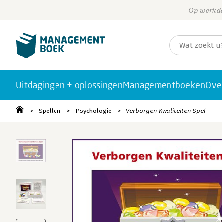
Op werkda
Uitdagingen + oplossingen
Managementboeken
Ove
Spellen
Psychologie
Verborgen Kwaliteiten Spel