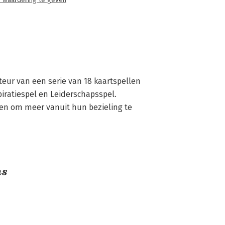
 waardering te geven
teur van een serie van 18 kaartspellen 
iratiespel en Leiderschapsspel. 
en om meer vanuit hun bezieling te 
ns