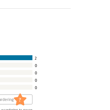
2
0
0
0
0
?
rdering