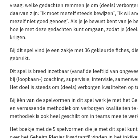
vraag: welke gedachten remmen je om (deels) verborgen 
daarvan zijn: ´ik moet mezelf steeds bewijzen´, ´ik wil an
mezelf niet goed genoeg´. Als je je bewust bent van je
hoe je met deze gedachten kunt omgaan, zodat je (deel
krijgen.
Bij dit spel vind je een zakje met 36 gekleurde fiches, 
gebruikt.
Dit spel is breed inzetbaar (vanaf de leeftijd van ongeve
bij (loopbaan-) coaching, supervisie, intervisie, samenw
Het doel is steeds om (deels) verborgen kwaliteiten op t
Bij één van de spelvormen in dit spel werk je met het 
en verrassende methodiek om verborgen kwaliteiten te 
methodiek is ook heel geschikt om in teams mee te wer
Het boekje met de 5 spelvormen die je met dit spel kun
over het Geheim Plezier Kwadrant® vinden in het inkijk