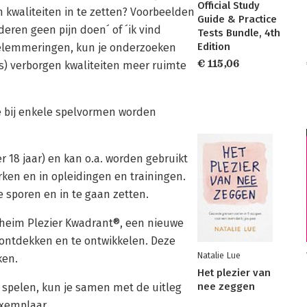
Official Study
kwaliteiten in te zetten? Voorbeelden
Guide & Practice
deren geen pijn doen´ of ´ik vind
Tests Bundle, 4th
Edition
 belemmeringen, kun je onderzoeken
€ 115,06
s) verborgen kwaliteiten meer ruimte
die bij enkele spelvormen worden
er 18 jaar) en kan o.a. worden gebruikt
erken en in opleidingen en trainingen.
e sporen en in te gaan zetten.
Geheim Plezier Kwadrant®, een nieuwe
ontdekken en te ontwikkelen. Deze
Natalie Lue
ken.
Het plezier van
nee zeggen
t spelen, kun je samen met de uitleg
exemplaar.