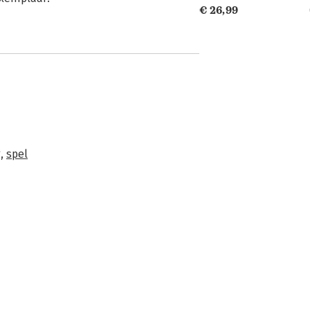
€ 26,99
g
,
spel