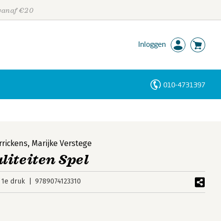
 vanaf €20
Inloggen
010-4731397
Personen
Trefwoorden
rrickens
,
Marijke Verstege
iteiten Spel
1e druk
9789074123310