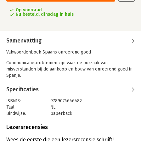
Op voorraad
Nu besteld, dinsdag in huis
Samenvatting
Vakwoordenboek Spaans onroerend goed
Communicatieproblemen zijn vaak de oorzaak van
misverstanden bij de aankoop en bouw van onroerend goed in
Spanje.
Teneinde zo goed mogelijk beslagen ten ijs te komen hebben
Specificaties
we als uitgever van diverse Spanje boeken de afgelopen jaren
veel voorkomende woorden en termen verzameld die te
ISBN13:
9789074646482
maken hebben met aankoop en bezit van Spaans onroerend
Taal:
NL
goed.
Bindwijze:
paperback
Aantal pagina's:
140
Dit vakwoordenboek zal voor een groot deel misverstanden
Uitgever:
Guide Lines
Lezersrecensies
door communicatieproblemen kunnen voorkomen. Het juiste
Druk:
1
woord op de juiste plaats kan daarbij helpen.
Verschijningsdatum:
5-9-2012
Wees de eerste die een lezersrecensie schrijft!