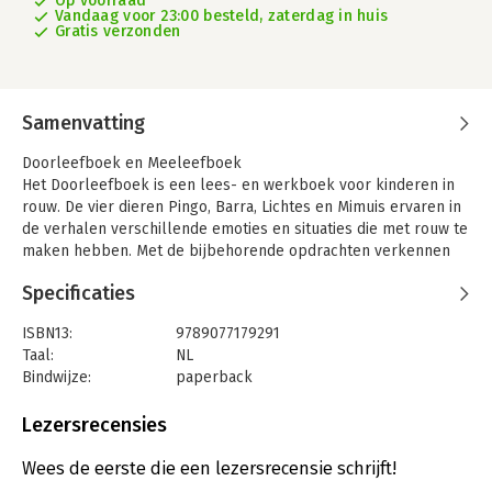
Op voorraad
Vandaag voor 23:00 besteld, zaterdag in huis
Gratis verzonden
Samenvatting
Doorleefboek en Meeleefboek
Het Doorleefboek is een lees- en werkboek voor kinderen in
rouw. De vier dieren Pingo, Barra, Lichtes en Mimuis ervaren in
de verhalen verschillende emoties en situaties die met rouw te
maken hebben. Met de bijbehorende opdrachten verkennen
kinderen, samen met de volwassene die hen ondersteunt, wat
Specificaties
er allemaal bij rouw komt kijken. Het kind leert zo de wirwar
van zijn of haar gevoelens begrijpen en accepteren.
ISBN13:
9789077179291
Het Doorleefboek is geschikt voor kinderen van
Taal:
NL
basisschoolleeftijd. Er zijn verschillende soorten opdrachten,
Bindwijze:
paperback
voor verschillende momenten: verwerkingsopdrachten die
Aantal pagina's:
96
aansturen op een gesprekje, teken- en knutselopdrachten,
Uitgever:
In de Wolken
Lezersrecensies
actieve opdrachten om buiten te doen, mindfulness
Druk:
1
opdrachten die helpen met toelaten van emoties en
Verschijningsdatum:
18-9-2018
Wees de eerste die een lezersrecensie schrijft!
opdrachten om het netwerk van het kind te versterken.