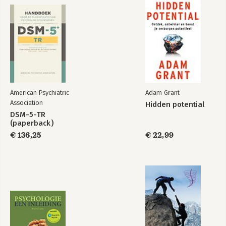
bedrijf Vidarte heeft hij als organisatiecoach binnen honderden
organisaties gewerkt met leiders en hun teams. Zijn passie
voor mensen en organisatie- en teamdynamieken benaderd
vanuit de onderstroom maken hem tot de creatieve en
inspirerende auteur van dit boek
American Psychiatric
Adam Grant
Association
Hidden potential
DSM-5-TR
(paperback)
€ 136,25
€ 22,99