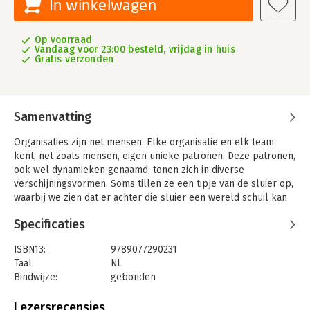
In winkelwagen
Op voorraad
Vandaag voor 23:00 besteld, vrijdag in huis
Gratis verzonden
Samenvatting
Organisaties zijn net mensen. Elke organisatie en elk team
kent, net zoals mensen, eigen unieke patronen. Deze patronen,
ook wel dynamieken genaamd, tonen zich in diverse
verschijningsvormen. Soms tillen ze een tipje van de sluier op,
waarbij we zien dat er achter die sluier een wereld schuil kan
gaan. Systemisch werk en organisatieopstellingen helpen je
Specificaties
een weg te banen van die verschijnselen naar de
onderliggende laag, waar je de oorsprong van de dynamieken
ISBN13:
9789077290231
kunt vinden.
Taal:
NL
Met systemische werkvormen laten we die verschijnselen
Bindwijze:
gebonden
spreken. Ze bieden ook antwoord op verschillende vragen.
Aantal pagina's:
304
Waarom blijven bepaalde ongewenste zaken in organisaties
Uitgever:
Noorderlicht, Uitgeverij Het
Lezersrecensies