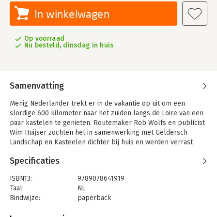
In winkelwagen
Op voorraad
Nu besteld, dinsdag in huis
Samenvatting
Menig Nederlander trekt er in de vakantie op uit om een
slordige 600 kilometer naar het zuiden langs de Loire van een
paar kastelen te genieten. Routemaker Rob Wolfs en publicist
Wim Huijser zochten het in samenwerking met Geldersch
Landschap en Kasteelen dichter bij huis en werden verrast
door de hoeveelheid kastelen en landhuizen in hun eigen
Specificaties
Gelderland. In twaalf prachtige routes regen zij de mooiste
landgoederen aaneen.
ISBN13:
9789078641919
Ze bezochten ijskelders en zwierven tussen grafheuvels,
Taal:
NL
dwaalden door dichte bossen en coulisselandschappen met
Bindwijze:
paperback
telkens weer een verrassend verhaal bij ieder kasteel of
Aantal pagina's:
128
landhuis langs hun pad.