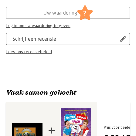
Met de stemmen van Geert Van Rampelberg, Stany Crets,
Hoofdrubriek:
Jeugd
Camilia Blereau, Tom Vermeir, en vele anderen. En allemaal
Serie:
Heerlijk Hoorspel
?
draaien ze in een baan rond de helderste ster aan het
Uw waardering
vertellersfirmament: Warre Borgmans.
Log in om uw waardering te geven
Schrijf een recensie
Lees ons recensiebeleid
Vaak samen gekocht
Prijs voor beide