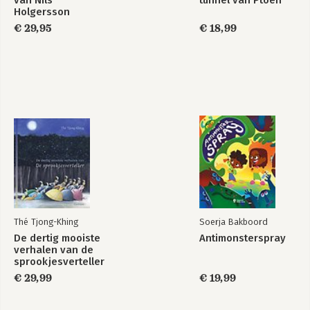
van Nils
tunnel van Ptoeh
Holgersson
€ 29,95
€ 18,99
Thé Tjong-Khing
Soerja Bakboord
De dertig mooiste
Antimonsterspray
verhalen van de
sprookjesverteller
€ 29,99
€ 19,99