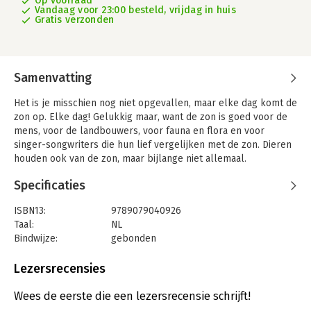
Op voorraad
Vandaag voor 23:00 besteld, vrijdag in huis
Gratis verzonden
Samenvatting
Het is je misschien nog niet opgevallen, maar elke dag komt de
zon op. Elke dag! Gelukkig maar, want de zon is goed voor de
mens, voor de landbouwers, voor fauna en flora en voor
singer-songwriters die hun lief vergelijken met de zon. Dieren
houden ook van de zon, maar bijlange niet allemaal.
Voor nachtdieren is het erg vervelend dat die zon elke ochtend
Specificaties
hun duistere rooftochten komt onderbreken, soms nét tijdens
het roven van een ei uit een nest! Maar hoe stop je zo'n zon?
ISBN13:
9789079040926
Simpel, je schakelt de ware schuldige uit: Kantekleer, de haan
Taal:
NL
die er met zijn gekraai elke dag voor zorgt dat ze opkomt.
Bindwijze:
gebonden
Wrijf je alvast in met factor 25 voor een verhaal over de kracht
Aantal pagina's:
44
van gekraai, over het belang van het juiste verenkleed en de
Uitgever:
Pelckmans
Lezersrecensies
geneugten van de vrijheid.
Druk:
1
Een strijd tussen dag- en nachtdieren met zoveel
Verschijningsdatum:
5-6-2023
Wees de eerste die een lezersrecensie schrijft!
goeloegoeloe dat de pluimen ervan in het rond vliegen.