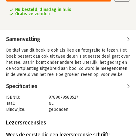
Nu besteld, dinsdag in huis
Gratis verzonden
Samenvatting
De titel van dit boek is ook als Ree en fotografie te lezen. Het
boek bestaat dan ook uit twee delen. Het eerste deel gaat over
het ree. Daarin komt onder andere het uiterlijk, het gedrag en
de voortplanting uitgebreid aan bod. Zo word je meegenomen
in de wereld van het ree. Hoe groeien reeën op, voor welke
uitdagingen komen ze te staan en hoe bieden ze die het hoofd?
Specificaties
Telkens wordt het verhaal ondersteund door de vele foto’s die
dit boek rijk is.
ISBN13:
9789079588527
Het tweede deel gaat over het fotograferen van reeën. Dat gaat
Taal:
NL
lang niet alleen over lenzen, camera’s en instellingen. Ook op
Bindwijze:
gebonden
vindplaatsen, sporen en naderingsstrategieën wordt uitgebreid
Aantal pagina's:
168
ingegegaan. Daarmee is dit deel ook zeker interessant voor de
Uitgever:
PiXFACTORY
Lezersrecensies
natuurliefhebber die graag vaker in de nabijheid van reeën wil
Druk:
1
zijn. Of je nu een camera of een verrekijker mee op pad
Verschijningsdatum:
25-5-2024
Wees de eerste die een lezersrecensie schrijft!