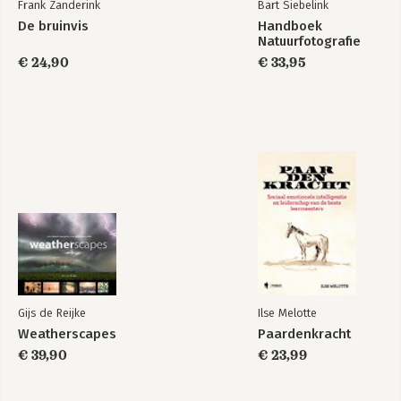
Frank Zanderink
Bart Siebelink
Op eigen benen
De bruinvis
Handboek
Natuurfotografie
Hoofdstuk 7: Het beheer
€ 24,90
€ 33,95
Stijgende aantallen
Reedichtheid
Beheer
Het faunabeheerplan
Het beheer in Vlaanderen
Deel 2: Fotografie
Hoofdstuk 1: Het materiaal
Kleding
Apparatuur
Overig materiaal
Geruisloos en comfortabel
Gijs de Reijke
Ilse Melotte
Hoofdstuk 2: De voorbereiding
Weatherscapes
Paardenkracht
Het tijdstip
De locatie
€ 39,90
€ 23,99
Het weer
Ontspannen op pad