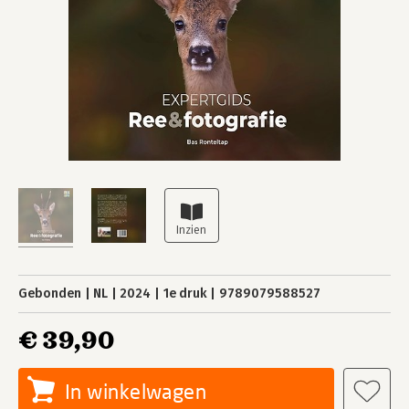
Gebonden
NL
2024
1e druk
9789079588527
€ 39,90
In winkelwagen