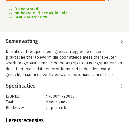
Op voorraad
Nu besteld, dinsdag in huis
Gratis verzonden
Samenvatting
Narratieve therapie is een grensverleggende en zeer
praktische therapievorm die door steeds meer therapeuten
wordt toegepast. Een van de belangrijkste uitgangspunten van
deze therapie is dat een probleem niet in de cliënt wordt
gezocht, maar in de verhalen waarmee iemand zijn of haar
werkelijkheid creëert. Door de cliënt te laten vertellen over
Specificaties
momenten waarop een probleem niet of nauwelijks van
invloed was, wordt een ander verhaal geconstrueerd: een
ISBN13:
9789079729036
nieuwe werkelijkheid waarin het probleem een kleinere rol
Taal:
Nederlands
speelt.
Bindwijze:
paperback
NARRATIEVE THERAPIE IN DE PRAKTIJK biedt de laatste stand
Aantal pagina's:
238
van zaken over deze fascinerende en zeer effectieve
Uitgever:
Hogrefe Uitgevers BV (CB)
Lezersrecensies
therapievorm. Het is het magnum opus van Michael White, de
Druk:
1