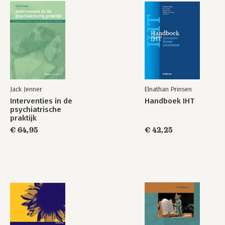
Michael White schreef verschillende boeken over narratieve
therapie en was directeur van het Dulwich Centre in Adelaide,
Australië. Narratieve therapie in de praktijk is niet alleen zijn
magnum opus, het is ook zijn laatste boek. Hij overleed in april
2008.
Jack Jenner
Elnathan Prinsen
Interventies in de
Handboek IHT
psychiatrische
praktijk
€ 64,95
€ 42,25